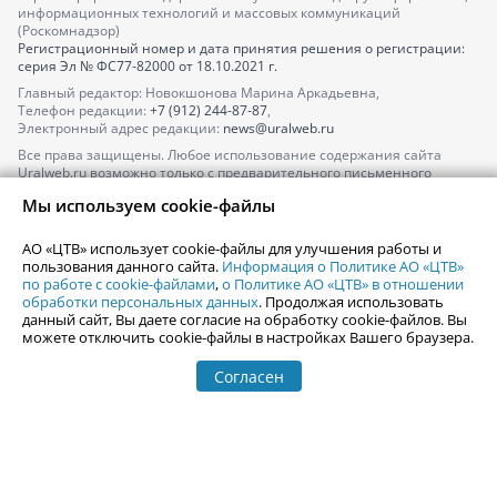
информационных технологий и массовых коммуникаций
(Роскомнадзор)
Регистрационный номер и дата принятия решения о регистрации:
серия
Эл № ФС77-82000
от 18.10.2021 г.
Главный редактор: Новокшонова Марина Аркадьевна,
Телефон редакции:
+7 (912) 244-87-87
,
Электронный адрес редакции:
news@uralweb.ru
Все права защищены. Любое использование содержания сайта
Uralweb.ru возможно только с предварительного письменного
согласия АО «ЦТВ».
Мы используем cookie-файлы
По вопросам размещения рекламы обращайтесь по тел.
+7 (912) 244-
87-87
,
adv@uralweb.ru
АО «ЦТВ» использует cookie-файлы для улучшения работы и
По вопросам размещения информации в разделе «Афиша»
пользования данного сайта.
Информация о Политике АО «ЦТВ»
afisha@uralweb.ru
по работе с cookie-файлами
,
о Политике АО «ЦТВ» в отношении
обработки персональных данных
. Продолжая использовать
Пользовательское соглашение на использование сайта
данный сайт, Вы даете согласие на обработку cookie-файлов. Вы
Политика АО «ЦТВ» в отношении обработки персональных данных
можете отключить cookie-файлы в настройках Вашего браузера.
Согласен
© 2006-
2026
Uralweb.ru
18+