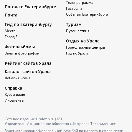
Телепрограмма
Погода в Екатеринбурге
Гастроли
События Екатеринбурга
Почта
Гид по Екатеринбургу
Туризм
Места
Путешествия
Город Е
Отдых на Урале
Фотоальбомы
Горнолыжные центры
Залить фотографии
Гид по Уралу
Рейтинг сайтов Урала
Каталог сайтов Урала
Добавить сайт
Справка
Курсы валют
Иноагенты
Сетевое издание Uralweb.ru (18+)
Учредитель: Акционерное общество «Цифровое Телевидение»
Зарегистрировано Федеральной службой по надзору в сфере связи,