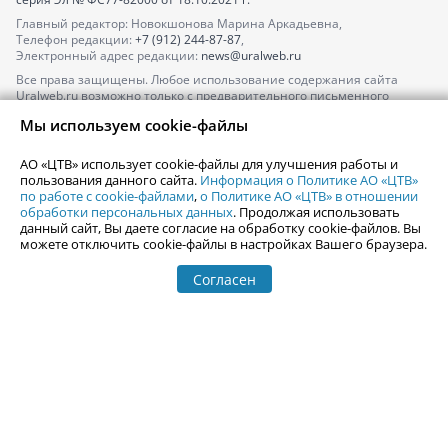
Главный редактор: Новокшонова Марина Аркадьевна,
Телефон редакции:
+7 (912) 244-87-87
,
Электронный адрес редакции:
news@uralweb.ru
Все права защищены. Любое использование содержания сайта
Uralweb.ru возможно только с предварительного письменного
согласия АО «ЦТВ».
Мы используем cookie-файлы
По вопросам размещения рекламы обращайтесь по тел.
+7 (912) 244-
87-87
,
adv@uralweb.ru
АО «ЦТВ» использует cookie-файлы для улучшения работы и
По вопросам размещения информации в разделе «Афиша»
пользования данного сайта.
Информация о Политике АО «ЦТВ»
afisha@uralweb.ru
по работе с cookie-файлами
,
о Политике АО «ЦТВ» в отношении
обработки персональных данных
. Продолжая использовать
Пользовательское соглашение на использование сайта
данный сайт, Вы даете согласие на обработку cookie-файлов. Вы
Политика АО «ЦТВ» в отношении обработки персональных данных
можете отключить cookie-файлы в настройках Вашего браузера.
Согласен
© 2006-
2026
Uralweb.ru
18+