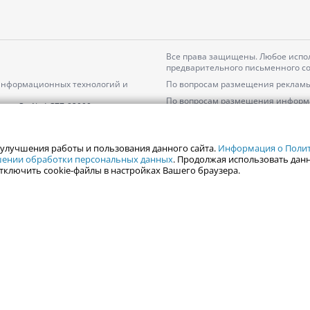
Все права защищены. Любое испол
предварительного письменного со
 информационных технологий и
По вопросам размещения рекламы
По вопросам размещения информ
серия
Эл № ФС77-82000
Пользовательское соглашение на
Политика АО «ЦТВ» в отношении 
 улучшения работы и пользования данного сайта.
Информация о Полити
ошении обработки персональных данных
. Продолжая использовать данн
тключить cookie-файлы в настройках Вашего браузера.