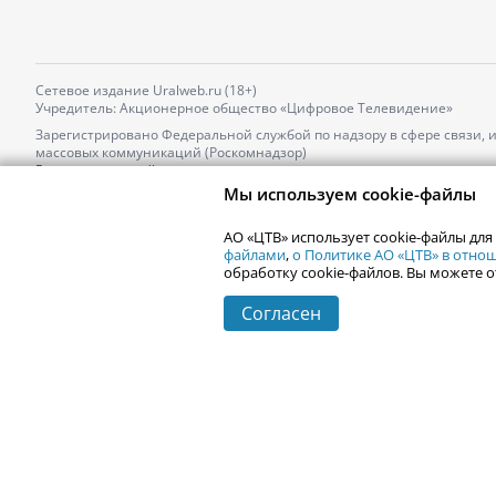
Сетевое издание Uralweb.ru (18+)
Учредитель: Акционерное общество «Цифровое Телевидение»
Зарегистрировано Федеральной службой по надзору в сфере связи,
массовых коммуникаций (Роскомнадзор)
Регистрационный номер и дата принятия решения о регистрации: 
от 18.10.2021 г.
Мы используем cookie-файлы
Главный редактор: Новокшонова Марина Аркадьевна,
Телефон редакции:
+7 (912) 244-87-87
,
АО «ЦТВ» использует cookie-файлы для
Электронный адрес редакции:
news@uralweb.ru
файлами
,
о Политике АО «ЦТВ» в отн
обработку cookie-файлов. Вы можете о
Согласен
© 2006-
2026
Uralweb.ru
Екатеринбург