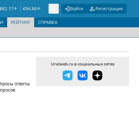
$
82.17
€
94.84
Войти
Регистрация
ГИ
РЕЙТИНГ
СПРАВКА
Uralweb.ru в социальных сетях
опросы ответы
опросов