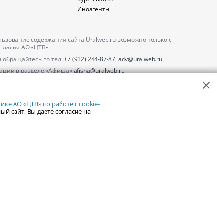
Иноагенты
ьзование содержания сайта Uralweb.ru возможно только с
гласия АО «ЦТВ».
 обращайтесь по тел.
+7 (912) 244-87-87
,
adv@uralweb.ru
ации в разделе «Афиша»
afisha@uralweb.ru
 использование сайта
обработки персональных данных
ке АО «ЦТВ» по работе с cookie-
ый сайт, Вы даете согласие на
18+