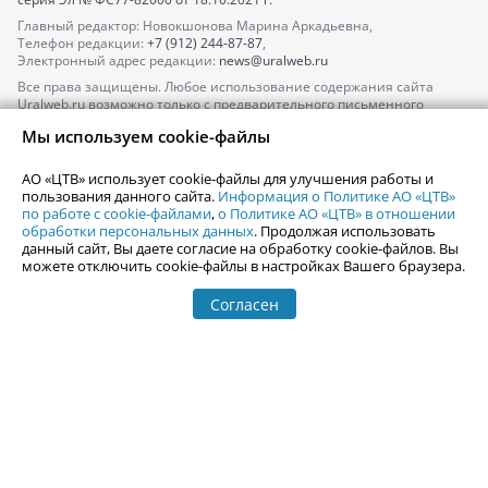
Главный редактор: Новокшонова Марина Аркадьевна,
Телефон редакции:
+7 (912) 244-87-87
,
Электронный адрес редакции:
news@uralweb.ru
Все права защищены. Любое использование содержания сайта
Uralweb.ru возможно только с предварительного письменного
согласия АО «ЦТВ».
Мы используем cookie-файлы
По вопросам размещения рекламы обращайтесь по тел.
+7 (912) 244-
87-87
,
adv@uralweb.ru
АО «ЦТВ» использует cookie-файлы для улучшения работы и
По вопросам размещения информации в разделе «Афиша»
пользования данного сайта.
Информация о Политике АО «ЦТВ»
afisha@uralweb.ru
по работе с cookie-файлами
,
о Политике АО «ЦТВ» в отношении
обработки персональных данных
. Продолжая использовать
Пользовательское соглашение на использование сайта
данный сайт, Вы даете согласие на обработку cookie-файлов. Вы
Политика АО «ЦТВ» в отношении обработки персональных данных
можете отключить cookie-файлы в настройках Вашего браузера.
Согласен
© 2006-
2026
Uralweb.ru
18+