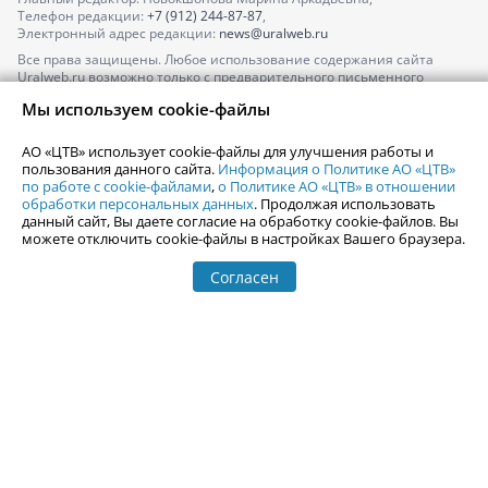
Телефон редакции:
+7 (912) 244-87-87
,
Электронный адрес редакции:
news@uralweb.ru
Все права защищены. Любое использование содержания сайта
Uralweb.ru возможно только с предварительного письменного
согласия АО «ЦТВ».
Мы используем cookie-файлы
По вопросам размещения рекламы обращайтесь по тел.
+7 (912) 244-
87-87
,
adv@uralweb.ru
АО «ЦТВ» использует cookie-файлы для улучшения работы и
По вопросам размещения информации в разделе «Афиша»
пользования данного сайта.
Информация о Политике АО «ЦТВ»
afisha@uralweb.ru
по работе с cookie-файлами
,
о Политике АО «ЦТВ» в отношении
обработки персональных данных
. Продолжая использовать
Пользовательское соглашение на использование сайта
данный сайт, Вы даете согласие на обработку cookie-файлов. Вы
Политика АО «ЦТВ» в отношении обработки персональных данных
можете отключить cookie-файлы в настройках Вашего браузера.
Согласен
© 2006-
2026
Uralweb.ru
18+