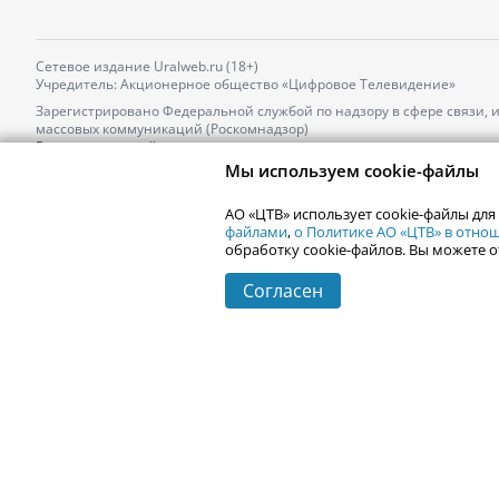
Сетевое издание Uralweb.ru (18+)
Учредитель: Акционерное общество «Цифровое Телевидение»
Зарегистрировано Федеральной службой по надзору в сфере связи,
массовых коммуникаций (Роскомнадзор)
Регистрационный номер и дата принятия решения о регистрации: 
от 18.10.2021 г.
Мы используем cookie-файлы
Главный редактор: Новокшонова Марина Аркадьевна,
Телефон редакции:
+7 (912) 244-87-87
,
АО «ЦТВ» использует cookie-файлы для
Электронный адрес редакции:
news@uralweb.ru
файлами
,
о Политике АО «ЦТВ» в отн
обработку cookie-файлов. Вы можете о
Согласен
© 2006-
2026
Uralweb.ru
Екатеринбург