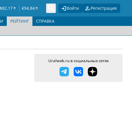
$
82.17
€
94.84
Войти
Регистрация
ГИ
РЕЙТИНГ
СПРАВКА
Uralweb.ru в социальных сетях