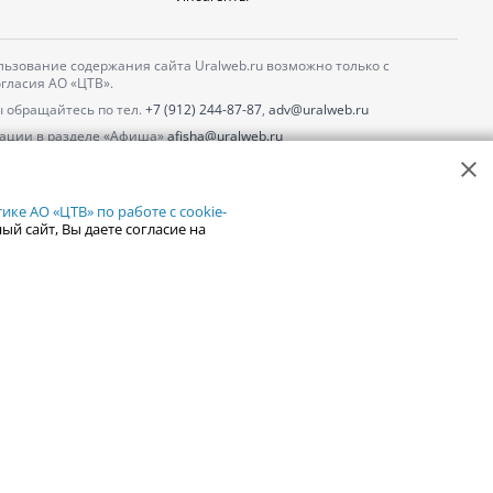
ьзование содержания сайта Uralweb.ru возможно только с
гласия АО «ЦТВ».
 обращайтесь по тел.
+7 (912) 244-87-87
,
adv@uralweb.ru
ации в разделе «Афиша»
afisha@uralweb.ru
 использование сайта
обработки персональных данных
ке АО «ЦТВ» по работе с cookie-
ый сайт, Вы даете согласие на
18+