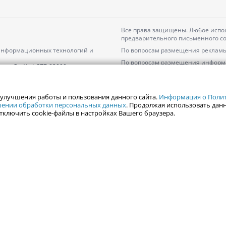
Все права защищены. Любое испол
предварительного письменного со
 информационных технологий и
По вопросам размещения рекламы
По вопросам размещения информ
серия
Эл № ФС77-82000
Пользовательское соглашение на
Политика АО «ЦТВ» в отношении 
 улучшения работы и пользования данного сайта.
Информация о Полити
ошении обработки персональных данных
. Продолжая использовать данн
тключить cookie-файлы в настройках Вашего браузера.