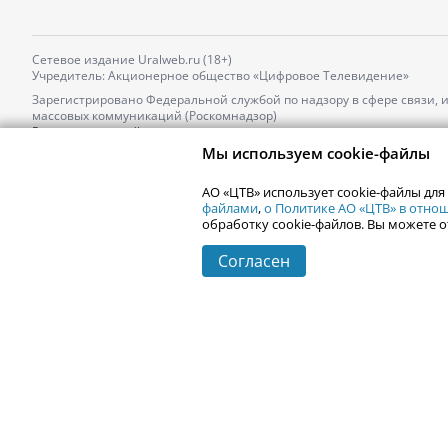
Сетевое издание Uralweb.ru (18+)
Учредитель: Акционерное общество «Цифровое Телевидение»
Зарегистрировано Федеральной службой по надзору в сфере связи,
массовых коммуникаций (Роскомнадзор)
Регистрационный номер и дата принятия решения о регистрации: 
от 18.10.2021 г.
Мы используем cookie-файлы
Главный редактор: Новокшонова Марина Аркадьевна,
Телефон редакции:
+7 (912) 244-87-87
,
АО «ЦТВ» использует cookie-файлы для
Электронный адрес редакции:
news@uralweb.ru
файлами
,
о Политике АО «ЦТВ» в отн
обработку cookie-файлов. Вы можете о
Согласен
© 2006-
2026
Uralweb.ru
Екатеринбург