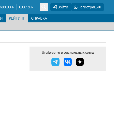
$
80.93
€
93.19
Войти
Регистрация
ГИ
РЕЙТИНГ
СПРАВКА
Uralweb.ru в социальных сетях