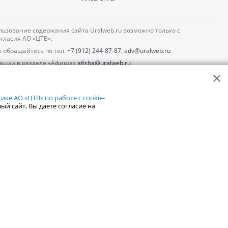
ьзование содержания сайта Uralweb.ru возможно только с
гласия АО «ЦТВ».
 обращайтесь по тел.
+7 (912) 244-87-87
,
adv@uralweb.ru
ации в разделе «Афиша»
afisha@uralweb.ru
 использование сайта
обработки персональных данных
ке АО «ЦТВ» по работе с cookie-
ый сайт, Вы даете согласие на
18+