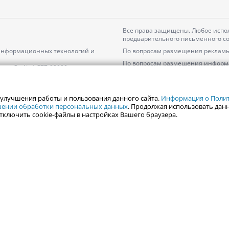
Все права защищены. Любое испол
предварительного письменного со
 информационных технологий и
По вопросам размещения рекламы
По вопросам размещения информ
серия
Эл № ФС77-82000
Пользовательское соглашение на
Политика АО «ЦТВ» в отношении 
 улучшения работы и пользования данного сайта.
Информация о Полити
ошении обработки персональных данных
. Продолжая использовать данн
тключить cookie-файлы в настройках Вашего браузера.