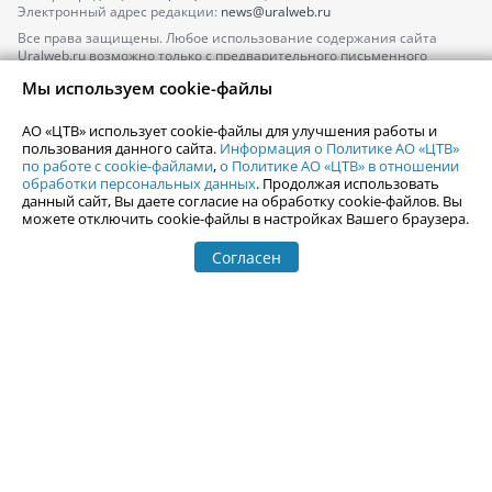
Электронный адрес редакции:
news@uralweb.ru
Все права защищены. Любое использование содержания сайта
Uralweb.ru возможно только с предварительного письменного
согласия АО «ЦТВ».
Мы используем cookie-файлы
По вопросам размещения рекламы обращайтесь по тел.
+7 (912) 244-
87-87
,
adv@uralweb.ru
АО «ЦТВ» использует cookie-файлы для улучшения работы и
По вопросам размещения информации в разделе «Афиша»
пользования данного сайта.
Информация о Политике АО «ЦТВ»
afisha@uralweb.ru
по работе с cookie-файлами
,
о Политике АО «ЦТВ» в отношении
обработки персональных данных
. Продолжая использовать
Пользовательское соглашение на использование сайта
данный сайт, Вы даете согласие на обработку cookie-файлов. Вы
Политика АО «ЦТВ» в отношении обработки персональных данных
можете отключить cookie-файлы в настройках Вашего браузера.
Согласен
© 2006-
2026
Uralweb.ru
18+