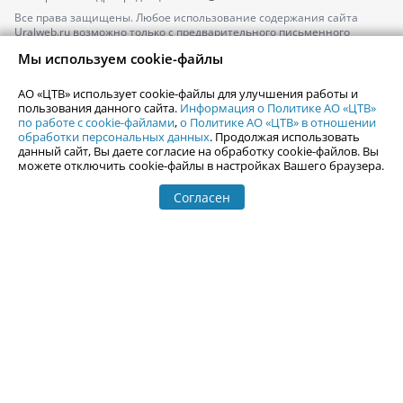
Все права защищены. Любое использование содержания сайта
Uralweb.ru возможно только с предварительного письменного
согласия АО «ЦТВ».
Мы используем cookie-файлы
По вопросам размещения рекламы обращайтесь по тел.
+7 (912) 244-
87-87
,
adv@uralweb.ru
АО «ЦТВ» использует cookie-файлы для улучшения работы и
По вопросам размещения информации в разделе «Афиша»
пользования данного сайта.
Информация о Политике АО «ЦТВ»
afisha@uralweb.ru
по работе с cookie-файлами
,
о Политике АО «ЦТВ» в отношении
обработки персональных данных
. Продолжая использовать
Пользовательское соглашение на использование сайта
данный сайт, Вы даете согласие на обработку cookie-файлов. Вы
Политика АО «ЦТВ» в отношении обработки персональных данных
можете отключить cookie-файлы в настройках Вашего браузера.
Согласен
© 2006-
2026
Uralweb.ru
18+