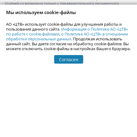
Uralweb.ru возможно только с предварительного письменного
согласия АО «ЦТВ».
Мы используем cookie-файлы
По вопросам размещения рекламы обращайтесь по тел.
+7 (912) 244-
87-87
,
adv@uralweb.ru
АО «ЦТВ» использует cookie-файлы для улучшения работы и
По вопросам размещения информации в разделе «Афиша»
пользования данного сайта.
Информация о Политике АО «ЦТВ»
afisha@uralweb.ru
по работе с cookie-файлами
,
о Политике АО «ЦТВ» в отношении
обработки персональных данных
. Продолжая использовать
Пользовательское соглашение на использование сайта
данный сайт, Вы даете согласие на обработку cookie-файлов. Вы
Политика АО «ЦТВ» в отношении обработки персональных данных
можете отключить cookie-файлы в настройках Вашего браузера.
Согласен
© 2006-
2026
Uralweb.ru
18+