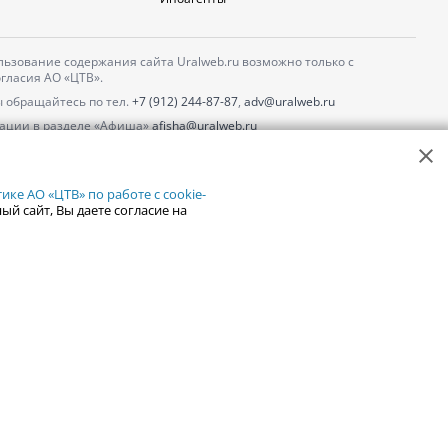
ьзование содержания сайта Uralweb.ru возможно только с
гласия АО «ЦТВ».
 обращайтесь по тел.
+7 (912) 244-87-87
,
adv@uralweb.ru
ации в разделе «Афиша»
afisha@uralweb.ru
 использование сайта
обработки персональных данных
ке АО «ЦТВ» по работе с cookie-
ый сайт, Вы даете согласие на
18+