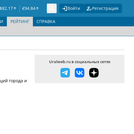
$
82.17
€
94.84
Войти
Регистрация
ГИ
РЕЙТИНГ
СПРАВКА
Uralweb.ru в социальных сетях
ций города и