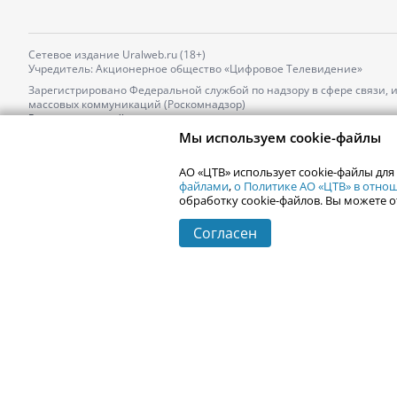
Сетевое издание Uralweb.ru (18+)
Учредитель: Акционерное общество «Цифровое Телевидение»
Зарегистрировано Федеральной службой по надзору в сфере связи,
массовых коммуникаций (Роскомнадзор)
Регистрационный номер и дата принятия решения о регистрации: 
от 18.10.2021 г.
Мы используем cookie-файлы
Главный редактор: Новокшонова Марина Аркадьевна,
Телефон редакции:
+7 (912) 244-87-87
,
АО «ЦТВ» использует cookie-файлы для
Электронный адрес редакции:
news@uralweb.ru
файлами
,
о Политике АО «ЦТВ» в отн
обработку cookie-файлов. Вы можете о
Согласен
© 2006-
2026
Uralweb.ru
Екатеринбург