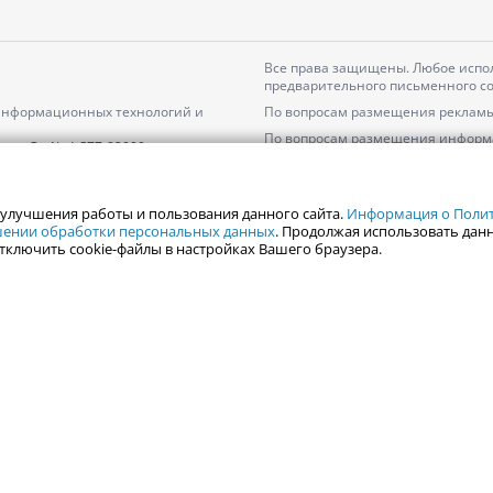
Все права защищены. Любое испол
предварительного письменного со
 информационных технологий и
По вопросам размещения рекламы
По вопросам размещения информ
серия
Эл № ФС77-82000
Пользовательское соглашение на
Политика АО «ЦТВ» в отношении 
 улучшения работы и пользования данного сайта.
Информация о Полити
ошении обработки персональных данных
. Продолжая использовать данн
тключить cookie-файлы в настройках Вашего браузера.