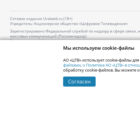
Сетевое издание Uralweb.ru (18+)
Учредитель: Акционерное общество «Цифровое Телевидение»
Зарегистрировано Федеральной службой по надзору в сфере связи,
массовых коммуникаций (Роскомнадзор)
Регистрационный номер и дата принятия решения о регистрации: 
от 18.10.2021 г.
Мы используем cookie-файлы
Главный редактор: Новокшонова Марина Аркадьевна,
Телефон редакции:
+7 (912) 244-87-87
,
АО «ЦТВ» использует cookie-файлы для
Электронный адрес редакции:
news@uralweb.ru
файлами
,
о Политике АО «ЦТВ» в отн
обработку cookie-файлов. Вы можете о
Согласен
© 2006-
2026
Uralweb.ru
Екатеринбург