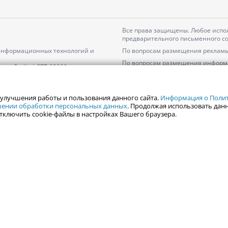
Все права защищены. Любое испол
предварительного письменного со
 информационных технологий и
По вопросам размещения рекламы
По вопросам размещения информ
серия
Эл № ФС77-82000
Пользовательское соглашение на
Политика АО «ЦТВ» в отношении 
 улучшения работы и пользования данного сайта.
Информация о Полити
ошении обработки персональных данных
. Продолжая использовать данн
тключить cookie-файлы в настройках Вашего браузера.