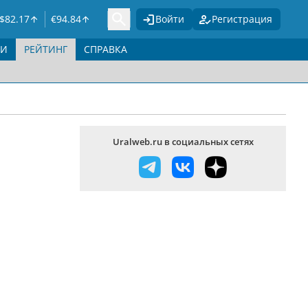
$
82.17
€
94.84
Войти
Регистрация
ГИ
РЕЙТИНГ
СПРАВКА
Uralweb.ru в социальных сетях