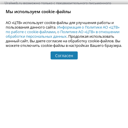
Uralweb.ru возможно только с предварительного письменного
согласия АО «ЦТВ».
Мы используем cookie-файлы
По вопросам размещения рекламы обращайтесь по тел.
+7 (912) 244-
87-87
,
adv@uralweb.ru
АО «ЦТВ» использует cookie-файлы для улучшения работы и
По вопросам размещения информации в разделе «Афиша»
пользования данного сайта.
Информация о Политике АО «ЦТВ»
afisha@uralweb.ru
по работе с cookie-файлами
,
о Политике АО «ЦТВ» в отношении
обработки персональных данных
. Продолжая использовать
Пользовательское соглашение на использование сайта
данный сайт, Вы даете согласие на обработку cookie-файлов. Вы
Политика АО «ЦТВ» в отношении обработки персональных данных
можете отключить cookie-файлы в настройках Вашего браузера.
Согласен
© 2006-
2026
Uralweb.ru
18+