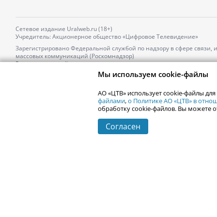
Сетевое издание Uralweb.ru (18+)
Учредитель: Акционерное общество «Цифровое Телевидение»
Зарегистрировано Федеральной службой по надзору в сфере связи,
массовых коммуникаций (Роскомнадзор)
Регистрационный номер и дата принятия решения о регистрации: 
от 18.10.2021 г.
Мы используем cookie-файлы
Главный редактор: Новокшонова Марина Аркадьевна,
Телефон редакции:
+7 (912) 244-87-87
,
АО «ЦТВ» использует cookie-файлы для
Электронный адрес редакции:
news@uralweb.ru
файлами
,
о Политике АО «ЦТВ» в отн
обработку cookie-файлов. Вы можете о
Согласен
© 2006-
2026
Uralweb.ru
Екатеринбург