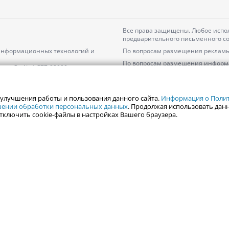
Все права защищены. Любое испол
предварительного письменного со
 информационных технологий и
По вопросам размещения рекламы
По вопросам размещения информ
серия
Эл № ФС77-82000
Пользовательское соглашение на
Политика АО «ЦТВ» в отношении 
 улучшения работы и пользования данного сайта.
Информация о Полити
ошении обработки персональных данных
. Продолжая использовать данн
тключить cookie-файлы в настройках Вашего браузера.