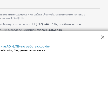
ьзование содержания сайта Uralweb.ru возможно только с
гласия АО «ЦТВ».
 обращайтесь по тел.
+7 (912) 244-87-87
,
adv@uralweb.ru
ации в разделе «Афиша»
afisha@uralweb.ru
 использование сайта
обработки персональных данных
ке АО «ЦТВ» по работе с cookie-
ый сайт, Вы даете согласие на
18+