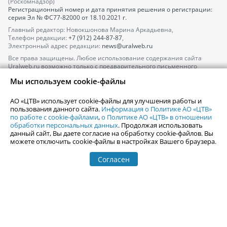
(Роскомнадзор)
Регистрационный номер и дата принятия решения о регистрации:
серия
Эл № ФС77-82000
от 18.10.2021 г.
Главный редактор: Новокшонова Марина Аркадьевна,
Телефон редакции:
+7 (912) 244-87-87
,
Электронный адрес редакции:
news@uralweb.ru
Все права защищены. Любое использование содержания сайта
Uralweb.ru возможно только с предварительного письменного
согласия АО «ЦТВ».
Мы используем cookie-файлы
По вопросам размещения рекламы обращайтесь по тел.
+7 (912) 244-
87-87
,
adv@uralweb.ru
АО «ЦТВ» использует cookie-файлы для улучшения работы и
По вопросам размещения информации в разделе «Афиша»
пользования данного сайта.
Информация о Политике АО «ЦТВ»
afisha@uralweb.ru
по работе с cookie-файлами
,
о Политике АО «ЦТВ» в отношении
обработки персональных данных
. Продолжая использовать
Пользовательское соглашение на использование сайта
данный сайт, Вы даете согласие на обработку cookie-файлов. Вы
Политика АО «ЦТВ» в отношении обработки персональных данных
можете отключить cookie-файлы в настройках Вашего браузера.
Согласен
© 2006-
2026
Uralweb.ru
18+