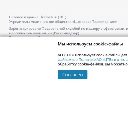
Сетевое издание Uralweb.ru (18+)
Учредитель: Акционерное общество «Цифровое Телевидение»
Зарегистрировано Федеральной службой по надзору в сфере связи,
массовых коммуникаций (Роскомнадзор)
Регистрационный номер и дата принятия решения о регистрации: 
от 18.10.2021 г.
Мы используем cookie-файлы
Главный редактор: Новокшонова Марина Аркадьевна,
Телефон редакции:
+7 (912) 244-87-87
,
АО «ЦТВ» использует cookie-файлы для
Электронный адрес редакции:
news@uralweb.ru
файлами
,
о Политике АО «ЦТВ» в отн
обработку cookie-файлов. Вы можете о
Согласен
© 2006-
2026
Uralweb.ru
Екатеринбург