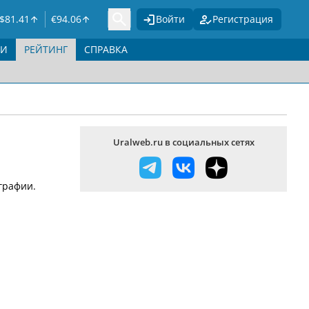
$
81.41
€
94.06
Войти
Регистрация
ГИ
РЕЙТИНГ
СПРАВКА
Uralweb.ru в социальных сетях
графии.