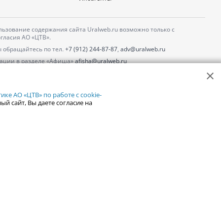
ьзование содержания сайта Uralweb.ru возможно только с
гласия АО «ЦТВ».
 обращайтесь по тел.
+7 (912) 244-87-87
,
adv@uralweb.ru
ации в разделе «Афиша»
afisha@uralweb.ru
 использование сайта
обработки персональных данных
ке АО «ЦТВ» по работе с cookie-
ый сайт, Вы даете согласие на
18+