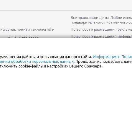
Все права защищены. Любое испол
предварительного письменного со
 информационных технологий и
По вопросам размещения рекламы
По вопросам размещения информ
серия
Эл № ФС77-82000
Пользовательское соглашение на
Политика АО «ЦТВ» в отношении 
 улучшения работы и пользования данного сайта.
Информация о Полити
ошении обработки персональных данных
. Продолжая использовать данн
тключить cookie-файлы в настройках Вашего браузера.