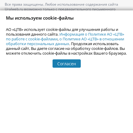
Все права защищены. Любое использование содержания сайта
Uralweb.ru возможно только с предварительного письменного
согласия АО «ЦТВ».
Мы используем cookie-файлы
По вопросам размещения рекламы обращайтесь по тел.
+7 (912) 244-
87-87
,
adv@uralweb.ru
АО «ЦТВ» использует cookie-файлы для улучшения работы и
По вопросам размещения информации в разделе «Афиша»
пользования данного сайта.
Информация о Политике АО «ЦТВ»
afisha@uralweb.ru
по работе с cookie-файлами
,
о Политике АО «ЦТВ» в отношении
обработки персональных данных
. Продолжая использовать
Пользовательское соглашение на использование сайта
данный сайт, Вы даете согласие на обработку cookie-файлов. Вы
Политика АО «ЦТВ» в отношении обработки персональных данных
можете отключить cookie-файлы в настройках Вашего браузера.
Согласен
© 2006-
2026
Uralweb.ru
18+