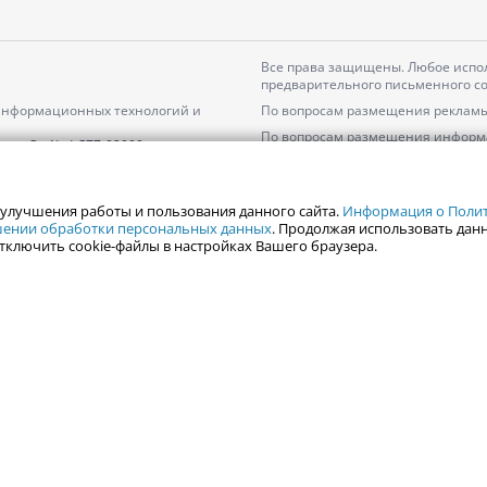
Все права защищены. Любое испол
предварительного письменного со
 информационных технологий и
По вопросам размещения рекламы
По вопросам размещения информ
серия
Эл № ФС77-82000
Пользовательское соглашение на
Политика АО «ЦТВ» в отношении 
 улучшения работы и пользования данного сайта.
Информация о Полити
ошении обработки персональных данных
. Продолжая использовать данн
тключить cookie-файлы в настройках Вашего браузера.