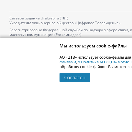
Сетевое издание Uralweb.ru (18+)
Учредитель: Акционерное общество «Цифровое Телевидение»
Зарегистрировано Федеральной службой по надзору в сфере связи,
массовых коммуникаций (Роскомнадзор)
Регистрационный номер и дата принятия решения о регистрации: 
от 18.10.2021 г.
Мы используем cookie-файлы
Главный редактор: Новокшонова Марина Аркадьевна,
Телефон редакции:
+7 (912) 244-87-87
,
АО «ЦТВ» использует cookie-файлы для
Электронный адрес редакции:
news@uralweb.ru
файлами
,
о Политике АО «ЦТВ» в отн
обработку cookie-файлов. Вы можете о
Согласен
© 2006-
2026
Uralweb.ru
Екатеринбург