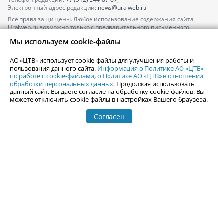
Электронный адрес редакции:
news@uralweb.ru
Все права защищены. Любое использование содержания сайта
Uralweb.ru возможно только с предварительного письменного
согласия АО «ЦТВ».
Мы используем cookie-файлы
По вопросам размещения рекламы обращайтесь по тел.
+7 (912) 244-
87-87
,
adv@uralweb.ru
АО «ЦТВ» использует cookie-файлы для улучшения работы и
По вопросам размещения информации в разделе «Афиша»
пользования данного сайта.
Информация о Политике АО «ЦТВ»
afisha@uralweb.ru
по работе с cookie-файлами
,
о Политике АО «ЦТВ» в отношении
обработки персональных данных
. Продолжая использовать
Пользовательское соглашение на использование сайта
данный сайт, Вы даете согласие на обработку cookie-файлов. Вы
Политика АО «ЦТВ» в отношении обработки персональных данных
можете отключить cookie-файлы в настройках Вашего браузера.
Согласен
© 2006-
2026
Uralweb.ru
18+