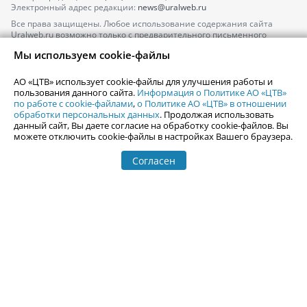
Электронный адрес редакции:
news@uralweb.ru
Все права защищены. Любое использование содержания сайта
Uralweb.ru возможно только с предварительного письменного
согласия АО «ЦТВ».
Мы используем cookie-файлы
По вопросам размещения рекламы обращайтесь по тел.
+7 (912) 244-
87-87
,
adv@uralweb.ru
АО «ЦТВ» использует cookie-файлы для улучшения работы и
По вопросам размещения информации в разделе «Афиша»
пользования данного сайта.
Информация о Политике АО «ЦТВ»
afisha@uralweb.ru
по работе с cookie-файлами
,
о Политике АО «ЦТВ» в отношении
обработки персональных данных
. Продолжая использовать
Пользовательское соглашение на использование сайта
данный сайт, Вы даете согласие на обработку cookie-файлов. Вы
Политика АО «ЦТВ» в отношении обработки персональных данных
можете отключить cookie-файлы в настройках Вашего браузера.
Согласен
© 2006-
2026
Uralweb.ru
18+