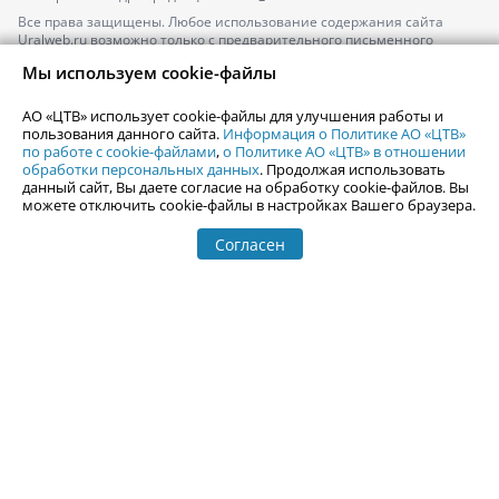
Все права защищены. Любое использование содержания сайта
Uralweb.ru возможно только с предварительного письменного
согласия АО «ЦТВ».
Мы используем cookie-файлы
По вопросам размещения рекламы обращайтесь по тел.
+7 (912) 244-
87-87
,
adv@uralweb.ru
АО «ЦТВ» использует cookie-файлы для улучшения работы и
По вопросам размещения информации в разделе «Афиша»
пользования данного сайта.
Информация о Политике АО «ЦТВ»
afisha@uralweb.ru
по работе с cookie-файлами
,
о Политике АО «ЦТВ» в отношении
обработки персональных данных
. Продолжая использовать
Пользовательское соглашение на использование сайта
данный сайт, Вы даете согласие на обработку cookie-файлов. Вы
Политика АО «ЦТВ» в отношении обработки персональных данных
можете отключить cookie-файлы в настройках Вашего браузера.
Согласен
© 2006-
2026
Uralweb.ru
18+