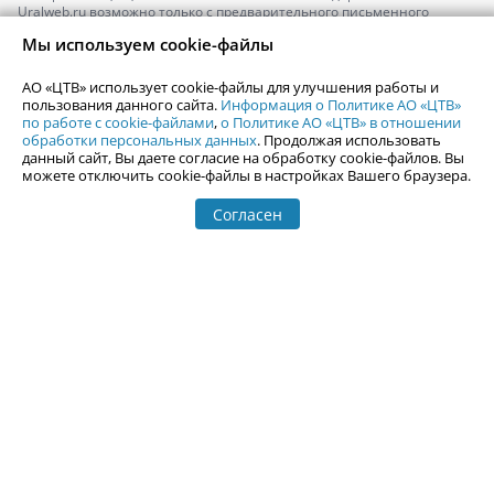
Uralweb.ru возможно только с предварительного письменного
согласия АО «ЦТВ».
Мы используем cookie-файлы
По вопросам размещения рекламы обращайтесь по тел.
+7 (912) 244-
87-87
,
adv@uralweb.ru
АО «ЦТВ» использует cookie-файлы для улучшения работы и
По вопросам размещения информации в разделе «Афиша»
пользования данного сайта.
Информация о Политике АО «ЦТВ»
afisha@uralweb.ru
по работе с cookie-файлами
,
о Политике АО «ЦТВ» в отношении
обработки персональных данных
. Продолжая использовать
Пользовательское соглашение на использование сайта
данный сайт, Вы даете согласие на обработку cookie-файлов. Вы
Политика АО «ЦТВ» в отношении обработки персональных данных
можете отключить cookie-файлы в настройках Вашего браузера.
Согласен
© 2006-
2026
Uralweb.ru
18+