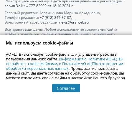
Регистрационный номер и дата принятия решения о регистрации:
серия
Эл № ФС77-82000
от 18.10.2021 г.
Главный редактор: Новокшонова Марина Аркадьевна,
Телефон редакции:
+7 (912) 244-87-87
,
Электронный адрес редакции:
news@uralweb.ru
Все права защищены. Любое использование содержания сайта
Uralweb.ru возможно только с предварительного письменного
согласия АО «ЦТВ».
Мы используем cookie-файлы
По вопросам размещения рекламы обращайтесь по тел.
+7 (912) 244-
87-87
,
adv@uralweb.ru
АО «ЦТВ» использует cookie-файлы для улучшения работы и
По вопросам размещения информации в разделе «Афиша»
пользования данного сайта.
Информация о Политике АО «ЦТВ»
afisha@uralweb.ru
по работе с cookie-файлами
,
о Политике АО «ЦТВ» в отношении
обработки персональных данных
. Продолжая использовать
Пользовательское соглашение на использование сайта
данный сайт, Вы даете согласие на обработку cookie-файлов. Вы
Политика АО «ЦТВ» в отношении обработки персональных данных
можете отключить cookie-файлы в настройках Вашего браузера.
Согласен
© 2006-
2026
Uralweb.ru
18+