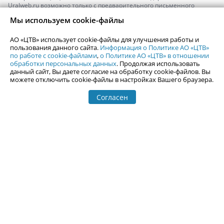
Uralweb.ru возможно только с предварительного письменного
согласия АО «ЦТВ».
Мы используем cookie-файлы
По вопросам размещения рекламы обращайтесь по тел.
+7 (912) 244-
87-87
,
adv@uralweb.ru
АО «ЦТВ» использует cookie-файлы для улучшения работы и
По вопросам размещения информации в разделе «Афиша»
пользования данного сайта.
Информация о Политике АО «ЦТВ»
afisha@uralweb.ru
по работе с cookie-файлами
,
о Политике АО «ЦТВ» в отношении
обработки персональных данных
. Продолжая использовать
Пользовательское соглашение на использование сайта
данный сайт, Вы даете согласие на обработку cookie-файлов. Вы
Политика АО «ЦТВ» в отношении обработки персональных данных
можете отключить cookie-файлы в настройках Вашего браузера.
Согласен
© 2006-
2026
Uralweb.ru
18+