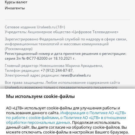
Курсы валют
Иноагенты
Сетевое издание Uralweb.ru (18+)
Учредитель: Акционерное общество «Цифровое Телевидение»
Зарегистрировано Федеральной службой по надзору в сфере связи,
информационных технологий и массовых коммуникаций
(Роскомнадзор)
Регистрационный номер и дата принятия решения о регистрации:
серия
Эл № ФС77-82000
от 18.10.2021 г.
Главный редактор: Новокшонова Марина Аркадьевна,
Телефон редакции:
+7 (912) 244-87-87
,
Электронный адрес редакции:
news@uralweb.ru
Все права защищены. Любое использование содержания сайта
Uralweb.ru возможно только с предварительного письменного
согласия АО «ЦТВ».
Мы используем cookie-файлы
По вопросам размещения рекламы обращайтесь по тел.
+7 (912) 244-
87-87
,
adv@uralweb.ru
АО «ЦТВ» использует cookie-файлы для улучшения работы и
По вопросам размещения информации в разделе «Афиша»
пользования данного сайта.
Информация о Политике АО «ЦТВ»
afisha@uralweb.ru
по работе с cookie-файлами
,
о Политике АО «ЦТВ» в отношении
обработки персональных данных
. Продолжая использовать
Пользовательское соглашение на использование сайта
данный сайт, Вы даете согласие на обработку cookie-файлов. Вы
Политика АО «ЦТВ» в отношении обработки персональных данных
можете отключить cookie-файлы в настройках Вашего браузера.