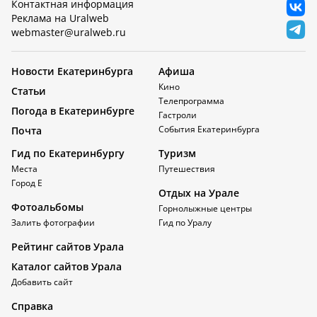
Контактная информация
Реклама на Uralweb
webmaster@uralweb.ru
Новости Екатеринбурга
Афиша
Кино
Статьи
Телепрограмма
Погода в Екатеринбурге
Гастроли
События Екатеринбурга
Почта
Гид по Екатеринбургу
Туризм
Места
Путешествия
Город Е
Отдых на Урале
Фотоальбомы
Горнолыжные центры
Залить фотографии
Гид по Уралу
Рейтинг сайтов Урала
Каталог сайтов Урала
Добавить сайт
Справка