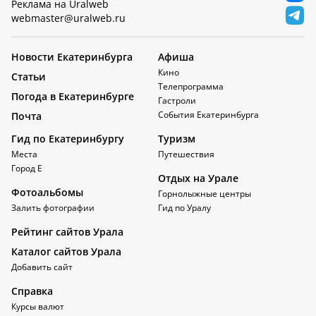
Реклама на Uralweb
webmaster@uralweb.ru
Новости Екатеринбурга
Афиша
Кино
Статьи
Телепрограмма
Погода в Екатеринбурге
Гастроли
События Екатеринбурга
Почта
Гид по Екатеринбургу
Туризм
Места
Путешествия
Город Е
Отдых на Урале
Фотоальбомы
Горнолыжные центры
Залить фотографии
Гид по Уралу
Рейтинг сайтов Урала
Каталог сайтов Урала
Добавить сайт
Справка
Курсы валют