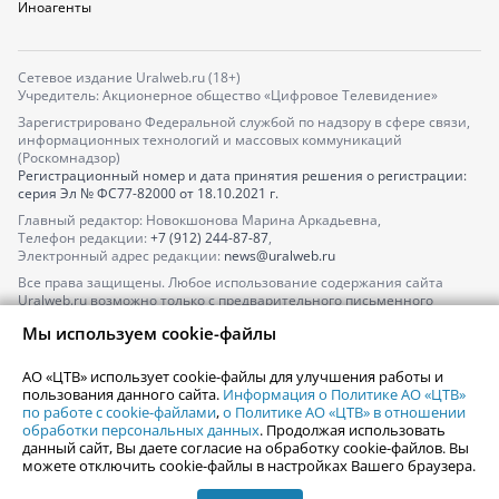
Иноагенты
Сетевое издание Uralweb.ru (18+)
Учредитель: Акционерное общество «Цифровое Телевидение»
Зарегистрировано Федеральной службой по надзору в сфере связи,
информационных технологий и массовых коммуникаций
(Роскомнадзор)
Регистрационный номер и дата принятия решения о регистрации:
серия
Эл № ФС77-82000
от 18.10.2021 г.
Главный редактор: Новокшонова Марина Аркадьевна,
Телефон редакции:
+7 (912) 244-87-87
,
Электронный адрес редакции:
news@uralweb.ru
Все права защищены. Любое использование содержания сайта
Uralweb.ru возможно только с предварительного письменного
согласия АО «ЦТВ».
Мы используем cookie-файлы
По вопросам размещения рекламы обращайтесь по тел.
+7 (912) 244-
87-87
,
adv@uralweb.ru
АО «ЦТВ» использует cookie-файлы для улучшения работы и
По вопросам размещения информации в разделе «Афиша»
пользования данного сайта.
Информация о Политике АО «ЦТВ»
afisha@uralweb.ru
по работе с cookie-файлами
,
о Политике АО «ЦТВ» в отношении
обработки персональных данных
. Продолжая использовать
Пользовательское соглашение на использование сайта
данный сайт, Вы даете согласие на обработку cookie-файлов. Вы
Политика АО «ЦТВ» в отношении обработки персональных данных
можете отключить cookie-файлы в настройках Вашего браузера.