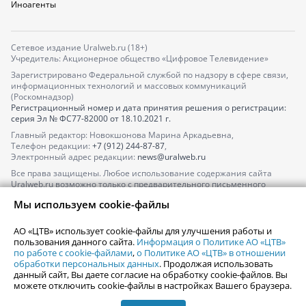
Иноагенты
Сетевое издание Uralweb.ru (18+)
Учредитель: Акционерное общество «Цифровое Телевидение»
Зарегистрировано Федеральной службой по надзору в сфере связи,
информационных технологий и массовых коммуникаций
(Роскомнадзор)
Регистрационный номер и дата принятия решения о регистрации:
серия
Эл № ФС77-82000
от 18.10.2021 г.
Главный редактор: Новокшонова Марина Аркадьевна,
Телефон редакции:
+7 (912) 244-87-87
,
Электронный адрес редакции:
news@uralweb.ru
Все права защищены. Любое использование содержания сайта
Uralweb.ru возможно только с предварительного письменного
согласия АО «ЦТВ».
Мы используем cookie-файлы
По вопросам размещения рекламы обращайтесь по тел.
+7 (912) 244-
87-87
,
adv@uralweb.ru
АО «ЦТВ» использует cookie-файлы для улучшения работы и
По вопросам размещения информации в разделе «Афиша»
пользования данного сайта.
Информация о Политике АО «ЦТВ»
afisha@uralweb.ru
по работе с cookie-файлами
,
о Политике АО «ЦТВ» в отношении
обработки персональных данных
. Продолжая использовать
Пользовательское соглашение на использование сайта
данный сайт, Вы даете согласие на обработку cookie-файлов. Вы
Политика АО «ЦТВ» в отношении обработки персональных данных
можете отключить cookie-файлы в настройках Вашего браузера.