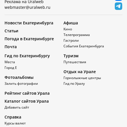
Реклама на Uralweb
webmaster@uralweb.ru
Новости Екатеринбурга
Афиша
Кино
Статьи
Телепрограмма
Погода в Екатеринбурге
Гастроли
События Екатеринбурга
Почта
Гид по Екатеринбургу
Туризм
Места
Путешествия
Город Е
Отдых на Урале
Фотоальбомы
Горнолыжные центры
Залить фотографии
Гид по Уралу
Рейтинг сайтов Урала
Каталог сайтов Урала
Добавить сайт
Справка
Курсы валют