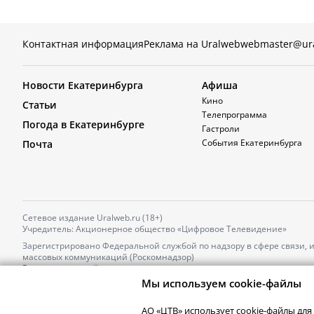
Контактная информация
Реклама на Uralweb
webmaster@ur
Новости Екатеринбурга
Афиша
Кино
Статьи
Телепрограмма
Погода в Екатеринбурге
Гастроли
События Екатеринбурга
Почта
Сетевое издание Uralweb.ru (18+)
Учредитель: Акционерное общество «Цифровое Телевидение»
Зарегистрировано Федеральной службой по надзору в сфере связи,
массовых коммуникаций (Роскомнадзор)
Регистрационный номер и дата принятия решения о регистрации: 
от 18.10.2021 г.
Мы используем cookie-файлы
Главный редактор: Новокшонова Марина Аркадьевна,
Телефон редакции:
+7 (912) 244-87-87
,
АО «ЦТВ» использует cookie-файлы для