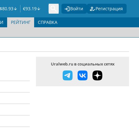
$
80.93
€
93.19
Войти
Регистрация
ГИ
РЕЙТИНГ
СПРАВКА
Uralweb.ru в социальных сетях