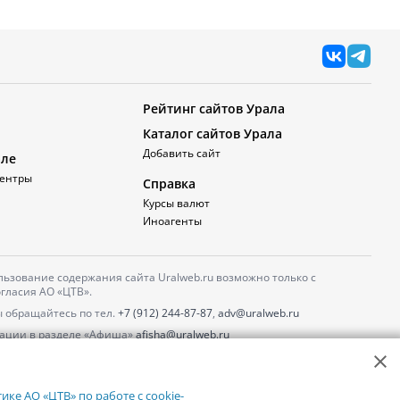
Рейтинг сайтов Урала
Каталог сайтов Урала
Добавить сайт
але
ентры
Справка
Курсы валют
Иноагенты
ьзование содержания сайта Uralweb.ru возможно только с
гласия АО «ЦТВ».
 обращайтесь по тел.
+7 (912) 244-87-87
,
adv@uralweb.ru
ации в разделе «Афиша»
afisha@uralweb.ru
 использование сайта
обработки персональных данных
ке АО «ЦТВ» по работе с cookie-