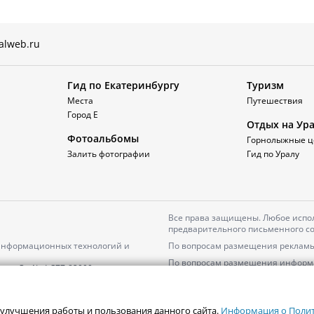
alweb.ru
Гид по Екатеринбургу
Туризм
Места
Путешествия
Город Е
Отдых на Ур
Фотоальбомы
Горнолыжные ц
Залить фотографии
Гид по Уралу
Все права защищены. Любое испол
предварительного письменного со
 информационных технологий и
По вопросам размещения рекламы
По вопросам размещения информ
серия
Эл № ФС77-82000
Пользовательское соглашение на
Политика АО «ЦТВ» в отношении 
 улучшения работы и пользования данного сайта.
Информация о Полити