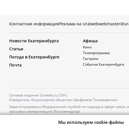
Контактная информация
Реклама на Uralweb
webmaster@ur
Новости Екатеринбурга
Афиша
Кино
Статьи
Телепрограмма
Погода в Екатеринбурге
Гастроли
События Екатеринбурга
Почта
Сетевое издание Uralweb.ru (18+)
Учредитель: Акционерное общество «Цифровое Телевидение»
Зарегистрировано Федеральной службой по надзору в сфере связи,
массовых коммуникаций (Роскомнадзор)
Регистрационный номер и дата принятия решения о регистрации: 
от 18.10.2021 г.
Мы используем cookie-файлы
Главный редактор: Новокшонова Марина Аркадьевна,