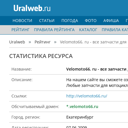
НОВОСТИ
СТАТЬИ
ПОГОДА
ФОТО
АФИША
РЕЙТИНГ
ПРАВИЛА РЕЙТИНГА
КАТАЛОГ
ПРАВИЛА КА
Uralweb
Рейтинг
Velomoto66. ru - все запчасти дл
CТАТИСТИКА РЕСУРСА
Название:
Velomoto66. ru - все запчаст
Описание:
На нашем сайте вы сможете о
Любые запчасти для мотоцикло
Ссылки:
http://velomoto66.ru/
Обсчитываемый домен:
*.velomoto66.ru
Город, регион:
Екатеринбург
Дата регистрации:
07.06.2009