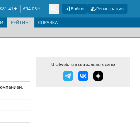
$
81.41
€
94.06
Войти
Регистрация
ГИ
РЕЙТИНГ
СПРАВКА
Uralweb.ru в социальных сетях
компанией.