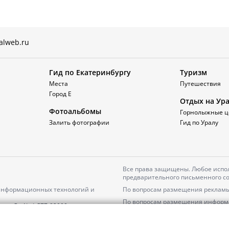
alweb.ru
Гид по Екатеринбургу
Туризм
Места
Путешествия
Город Е
Отдых на Ур
Фотоальбомы
Горнолыжные ц
Залить фотографии
Гид по Уралу
Все права защищены. Любое испол
предварительного письменного со
 информационных технологий и
По вопросам размещения рекламы
По вопросам размещения информ
серия
Эл № ФС77-82000
Пользовательское соглашение на
Политика АО «ЦТВ» в отношении 