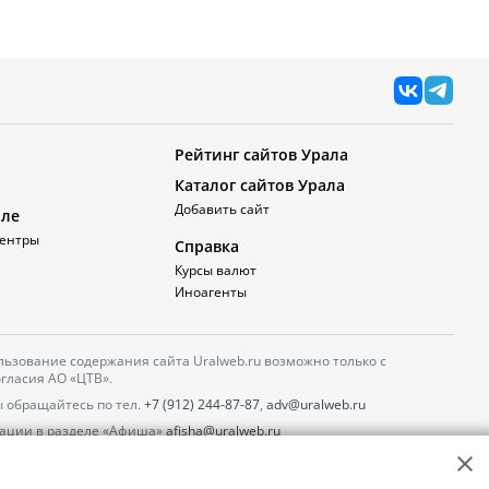
Рейтинг сайтов Урала
Каталог сайтов Урала
Добавить сайт
але
ентры
Справка
Курсы валют
Иноагенты
ьзование содержания сайта Uralweb.ru возможно только с
гласия АО «ЦТВ».
 обращайтесь по тел.
+7 (912) 244-87-87
,
adv@uralweb.ru
ации в разделе «Афиша»
afisha@uralweb.ru
 использование сайта
обработки персональных данных