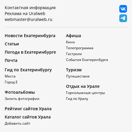
Контактная информация
Реклама на Uralweb
webmaster@uralweb.ru
Новости Екатеринбурга
Афиша
Кино
Статьи
Телепрограмма
Погода в Екатеринбурге
Гастроли
События Екатеринбурга
Почта
Гид по Екатеринбургу
Туризм
Места
Путешествия
Город Е
Отдых на Урале
Фотоальбомы
Горнолыжные центры
Залить фотографии
Гид по Уралу
Рейтинг сайтов Урала
Каталог сайтов Урала
Добавить сайт