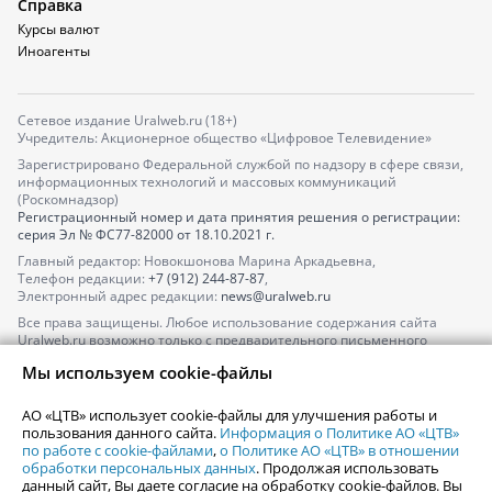
Справка
Курсы валют
Иноагенты
Сетевое издание Uralweb.ru (18+)
Учредитель: Акционерное общество «Цифровое Телевидение»
Зарегистрировано Федеральной службой по надзору в сфере связи,
информационных технологий и массовых коммуникаций
(Роскомнадзор)
Регистрационный номер и дата принятия решения о регистрации:
серия
Эл № ФС77-82000
от 18.10.2021 г.
Главный редактор: Новокшонова Марина Аркадьевна,
Телефон редакции:
+7 (912) 244-87-87
,
Электронный адрес редакции:
news@uralweb.ru
Все права защищены. Любое использование содержания сайта
Uralweb.ru возможно только с предварительного письменного
согласия АО «ЦТВ».
Мы используем cookie-файлы
По вопросам размещения рекламы обращайтесь по тел.
+7 (912) 244-
87-87
,
adv@uralweb.ru
АО «ЦТВ» использует cookie-файлы для улучшения работы и
По вопросам размещения информации в разделе «Афиша»
пользования данного сайта.
Информация о Политике АО «ЦТВ»
afisha@uralweb.ru
по работе с cookie-файлами
,
о Политике АО «ЦТВ» в отношении
обработки персональных данных
. Продолжая использовать
Пользовательское соглашение на использование сайта
данный сайт, Вы даете согласие на обработку cookie-файлов. Вы