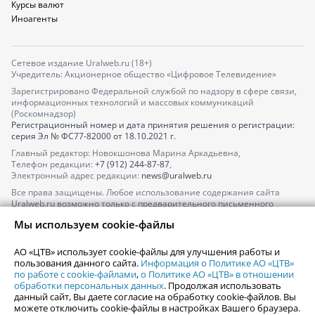
Курсы валют
Иноагенты
Сетевое издание Uralweb.ru (18+)
Учредитель: Акционерное общество «Цифровое Телевидение»
Зарегистрировано Федеральной службой по надзору в сфере связи,
информационных технологий и массовых коммуникаций
(Роскомнадзор)
Регистрационный номер и дата принятия решения о регистрации:
серия
Эл № ФС77-82000
от 18.10.2021 г.
Главный редактор: Новокшонова Марина Аркадьевна,
Телефон редакции:
+7 (912) 244-87-87
,
Электронный адрес редакции:
news@uralweb.ru
Все права защищены. Любое использование содержания сайта
Uralweb.ru возможно только с предварительного письменного
согласия АО «ЦТВ».
Мы используем cookie-файлы
По вопросам размещения рекламы обращайтесь по тел.
+7 (912) 244-
87-87
,
adv@uralweb.ru
АО «ЦТВ» использует cookie-файлы для улучшения работы и
По вопросам размещения информации в разделе «Афиша»
пользования данного сайта.
Информация о Политике АО «ЦТВ»
afisha@uralweb.ru
по работе с cookie-файлами
,
о Политике АО «ЦТВ» в отношении
обработки персональных данных
. Продолжая использовать
Пользовательское соглашение на использование сайта
данный сайт, Вы даете согласие на обработку cookie-файлов. Вы
Политика АО «ЦТВ» в отношении обработки персональных данных
можете отключить cookie-файлы в настройках Вашего браузера.