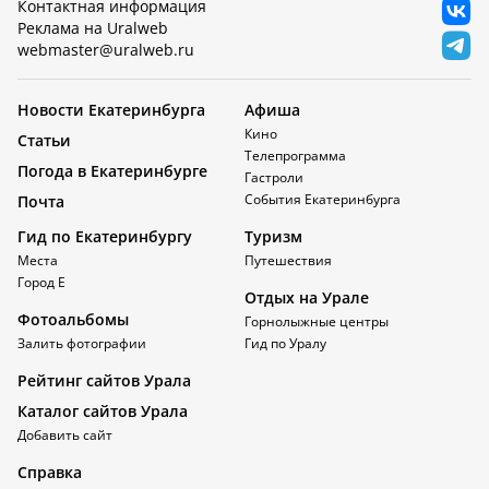
Контактная информация
Реклама на Uralweb
webmaster@uralweb.ru
Новости Екатеринбурга
Афиша
Кино
Статьи
Телепрограмма
Погода в Екатеринбурге
Гастроли
События Екатеринбурга
Почта
Гид по Екатеринбургу
Туризм
Места
Путешествия
Город Е
Отдых на Урале
Фотоальбомы
Горнолыжные центры
Залить фотографии
Гид по Уралу
Рейтинг сайтов Урала
Каталог сайтов Урала
Добавить сайт
Справка