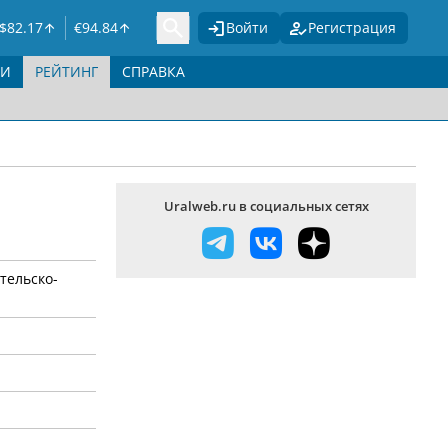
$
82.17
€
94.84
Войти
Регистрация
ГИ
РЕЙТИНГ
СПРАВКА
Uralweb.ru в социальных сетях
тельско-