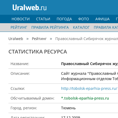
НОВОСТИ
СТАТЬИ
ПОГОДА
ФОТО
АФИША
РЕЙТИНГ
ПРАВИЛА РЕЙТИНГА
КАТАЛОГ
ПРАВИЛА КА
Uralweb
Рейтинг
Православный Сибирячок журнал д
CТАТИСТИКА РЕСУРСА
Название:
Православный Сибирячок жур
Описание:
Сайт журнала "Православный С
Информационным отделом Тоб
Ссылки:
http://tobolsk-eparhia-press.ru/
Обсчитываемый домен:
*.tobolsk-eparhia-press.ru
Город, регион:
Тюмень
Дата регистрации:
17.12.2009