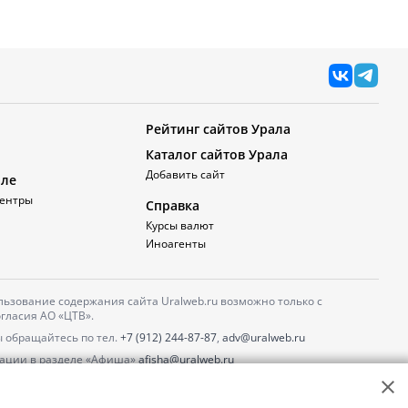
Рейтинг сайтов Урала
Каталог сайтов Урала
Добавить сайт
але
ентры
Справка
Курсы валют
Иноагенты
ьзование содержания сайта Uralweb.ru возможно только с
гласия АО «ЦТВ».
 обращайтесь по тел.
+7 (912) 244-87-87
,
adv@uralweb.ru
ации в разделе «Афиша»
afisha@uralweb.ru
 использование сайта
обработки персональных данных