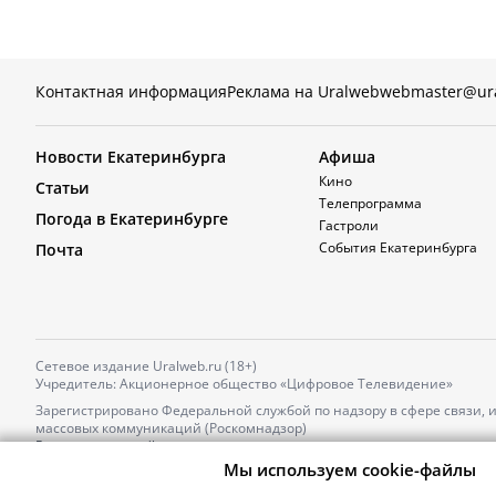
Контактная информация
Реклама на Uralweb
webmaster@ur
Новости Екатеринбурга
Афиша
Кино
Статьи
Телепрограмма
Погода в Екатеринбурге
Гастроли
События Екатеринбурга
Почта
Сетевое издание Uralweb.ru (18+)
Учредитель: Акционерное общество «Цифровое Телевидение»
Зарегистрировано Федеральной службой по надзору в сфере связи,
массовых коммуникаций (Роскомнадзор)
Регистрационный номер и дата принятия решения о регистрации: 
от 18.10.2021 г.
Мы используем cookie-файлы
Главный редактор: Новокшонова Марина Аркадьевна,