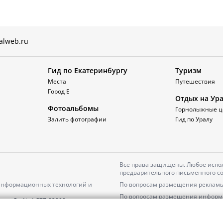
alweb.ru
Гид по Екатеринбургу
Туризм
Места
Путешествия
Город Е
Отдых на Ур
Фотоальбомы
Горнолыжные ц
Залить фотографии
Гид по Уралу
Все права защищены. Любое испол
предварительного письменного со
 информационных технологий и
По вопросам размещения рекламы
По вопросам размещения информ
серия
Эл № ФС77-82000
Пользовательское соглашение на
Политика АО «ЦТВ» в отношении 