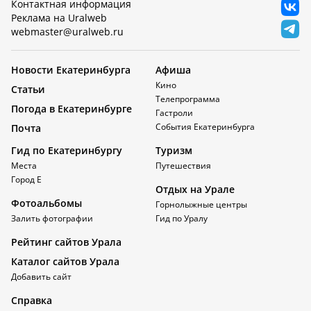
Контактная информация
Реклама на Uralweb
webmaster@uralweb.ru
Новости Екатеринбурга
Афиша
Кино
Статьи
Телепрограмма
Погода в Екатеринбурге
Гастроли
События Екатеринбурга
Почта
Гид по Екатеринбургу
Туризм
Места
Путешествия
Город Е
Отдых на Урале
Фотоальбомы
Горнолыжные центры
Залить фотографии
Гид по Уралу
Рейтинг сайтов Урала
Каталог сайтов Урала
Добавить сайт
Справка