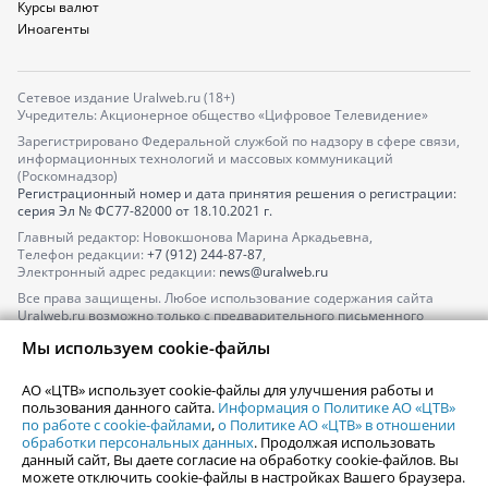
Курсы валют
Иноагенты
Сетевое издание Uralweb.ru (18+)
Учредитель: Акционерное общество «Цифровое Телевидение»
Зарегистрировано Федеральной службой по надзору в сфере связи,
информационных технологий и массовых коммуникаций
(Роскомнадзор)
Регистрационный номер и дата принятия решения о регистрации:
серия
Эл № ФС77-82000
от 18.10.2021 г.
Главный редактор: Новокшонова Марина Аркадьевна,
Телефон редакции:
+7 (912) 244-87-87
,
Электронный адрес редакции:
news@uralweb.ru
Все права защищены. Любое использование содержания сайта
Uralweb.ru возможно только с предварительного письменного
согласия АО «ЦТВ».
Мы используем cookie-файлы
По вопросам размещения рекламы обращайтесь по тел.
+7 (912) 244-
87-87
,
adv@uralweb.ru
АО «ЦТВ» использует cookie-файлы для улучшения работы и
По вопросам размещения информации в разделе «Афиша»
пользования данного сайта.
Информация о Политике АО «ЦТВ»
afisha@uralweb.ru
по работе с cookie-файлами
,
о Политике АО «ЦТВ» в отношении
обработки персональных данных
. Продолжая использовать
Пользовательское соглашение на использование сайта
данный сайт, Вы даете согласие на обработку cookie-файлов. Вы
Политика АО «ЦТВ» в отношении обработки персональных данных
можете отключить cookie-файлы в настройках Вашего браузера.