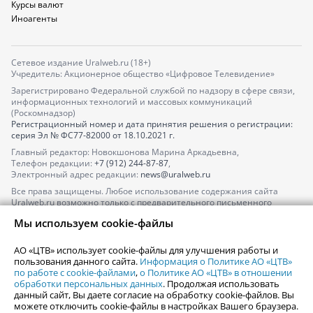
Курсы валют
Иноагенты
Сетевое издание Uralweb.ru (18+)
Учредитель: Акционерное общество «Цифровое Телевидение»
Зарегистрировано Федеральной службой по надзору в сфере связи,
информационных технологий и массовых коммуникаций
(Роскомнадзор)
Регистрационный номер и дата принятия решения о регистрации:
серия
Эл № ФС77-82000
от 18.10.2021 г.
Главный редактор: Новокшонова Марина Аркадьевна,
Телефон редакции:
+7 (912) 244-87-87
,
Электронный адрес редакции:
news@uralweb.ru
Все права защищены. Любое использование содержания сайта
Uralweb.ru возможно только с предварительного письменного
согласия АО «ЦТВ».
Мы используем cookie-файлы
По вопросам размещения рекламы обращайтесь по тел.
+7 (912) 244-
87-87
,
adv@uralweb.ru
АО «ЦТВ» использует cookie-файлы для улучшения работы и
По вопросам размещения информации в разделе «Афиша»
пользования данного сайта.
Информация о Политике АО «ЦТВ»
afisha@uralweb.ru
по работе с cookie-файлами
,
о Политике АО «ЦТВ» в отношении
обработки персональных данных
. Продолжая использовать
Пользовательское соглашение на использование сайта
данный сайт, Вы даете согласие на обработку cookie-файлов. Вы
Политика АО «ЦТВ» в отношении обработки персональных данных
можете отключить cookie-файлы в настройках Вашего браузера.