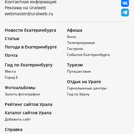
Контактная информация
Реклама на Uralweb
webmaster@uralweb.ru
Новости Екатеринбурга
Афиша
Кино
Статьи
Телепрограмма
Погода в Екатеринбурге
Гастроли
События Екатеринбурга
Почта
Гид по Екатеринбургу
Туризм
Места
Путешествия
Город Е
Отдых на Урале
Фотоальбомы
Горнолыжные центры
Залить фотографии
Гид по Уралу
Рейтинг сайтов Урала
Каталог сайтов Урала
Добавить сайт
Справка