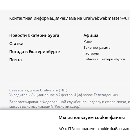
Контактная информация
Реклама на Uralweb
webmaster@ur
Новости Екатеринбурга
Афиша
Кино
Статьи
Телепрограмма
Погода в Екатеринбурге
Гастроли
События Екатеринбурга
Почта
Сетевое издание Uralweb.ru (18+)
Учредитель: Акционерное общество «Цифровое Телевидение»
Зарегистрировано Федеральной службой по надзору в сфере связи,
массовых коммуникаций (Роскомнадзор)
Регистрационный номер и дата принятия решения о регистрации: 
от 18.10.2021 г.
Мы используем cookie-файлы
Главный редактор: Новокшонова Марина Аркадьевна,
Телефон редакции:
+7 (912) 244-87-87
,
АО «ЦТВ» использует cookie-файлы для