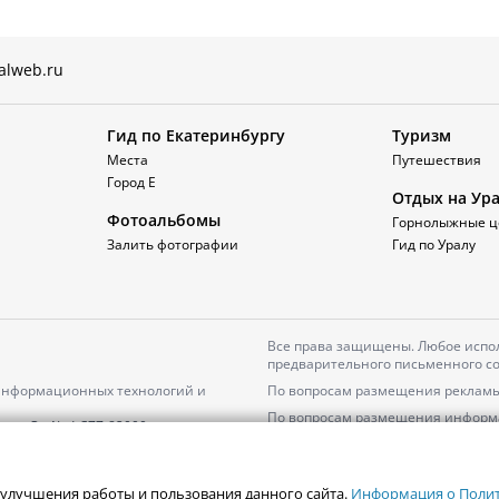
alweb.ru
Гид по Екатеринбургу
Туризм
Места
Путешествия
Город Е
Отдых на Ур
Фотоальбомы
Горнолыжные ц
Залить фотографии
Гид по Уралу
Все права защищены. Любое испол
предварительного письменного со
 информационных технологий и
По вопросам размещения рекламы
По вопросам размещения информ
серия
Эл № ФС77-82000
Пользовательское соглашение на
Политика АО «ЦТВ» в отношении 
 улучшения работы и пользования данного сайта.
Информация о Полити