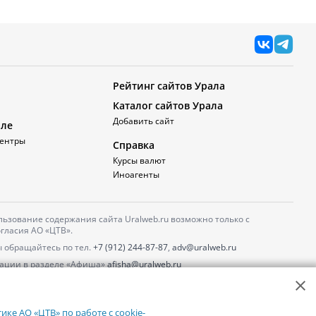
Рейтинг сайтов Урала
Каталог сайтов Урала
Добавить сайт
але
ентры
Справка
Курсы валют
Иноагенты
ьзование содержания сайта Uralweb.ru возможно только с
гласия АО «ЦТВ».
 обращайтесь по тел.
+7 (912) 244-87-87
,
adv@uralweb.ru
ации в разделе «Афиша»
afisha@uralweb.ru
 использование сайта
обработки персональных данных
ке АО «ЦТВ» по работе с cookie-