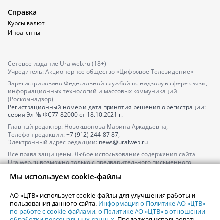
Справка
Курсы валют
Иноагенты
Сетевое издание Uralweb.ru (18+)
Учредитель: Акционерное общество «Цифровое Телевидение»
Зарегистрировано Федеральной службой по надзору в сфере связи,
информационных технологий и массовых коммуникаций
(Роскомнадзор)
Регистрационный номер и дата принятия решения о регистрации:
серия
Эл № ФС77-82000
от 18.10.2021 г.
Главный редактор: Новокшонова Марина Аркадьевна,
Телефон редакции:
+7 (912) 244-87-87
,
Электронный адрес редакции:
news@uralweb.ru
Все права защищены. Любое использование содержания сайта
Uralweb.ru возможно только с предварительного письменного
согласия АО «ЦТВ».
Мы используем cookie-файлы
По вопросам размещения рекламы обращайтесь по тел.
+7 (912) 244-
87-87
,
adv@uralweb.ru
АО «ЦТВ» использует cookie-файлы для улучшения работы и
По вопросам размещения информации в разделе «Афиша»
пользования данного сайта.
Информация о Политике АО «ЦТВ»
afisha@uralweb.ru
по работе с cookie-файлами
,
о Политике АО «ЦТВ» в отношении
обработки персональных данных
. Продолжая использовать