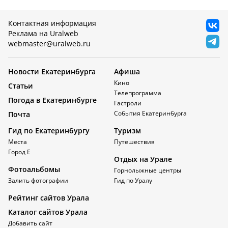
Контактная информация
Реклама на Uralweb
webmaster@uralweb.ru
Новости Екатеринбурга
Афиша
Кино
Статьи
Телепрограмма
Погода в Екатеринбурге
Гастроли
События Екатеринбурга
Почта
Гид по Екатеринбургу
Туризм
Места
Путешествия
Город Е
Отдых на Урале
Фотоальбомы
Горнолыжные центры
Залить фотографии
Гид по Уралу
Рейтинг сайтов Урала
Каталог сайтов Урала
Добавить сайт