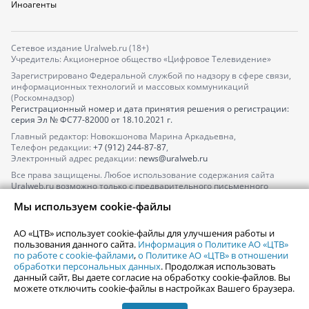
Иноагенты
Сетевое издание Uralweb.ru (18+)
Учредитель: Акционерное общество «Цифровое Телевидение»
Зарегистрировано Федеральной службой по надзору в сфере связи,
информационных технологий и массовых коммуникаций
(Роскомнадзор)
Регистрационный номер и дата принятия решения о регистрации:
серия
Эл № ФС77-82000
от 18.10.2021 г.
Главный редактор: Новокшонова Марина Аркадьевна,
Телефон редакции:
+7 (912) 244-87-87
,
Электронный адрес редакции:
news@uralweb.ru
Все права защищены. Любое использование содержания сайта
Uralweb.ru возможно только с предварительного письменного
согласия АО «ЦТВ».
Мы используем cookie-файлы
По вопросам размещения рекламы обращайтесь по тел.
+7 (912) 244-
87-87
,
adv@uralweb.ru
АО «ЦТВ» использует cookie-файлы для улучшения работы и
По вопросам размещения информации в разделе «Афиша»
пользования данного сайта.
Информация о Политике АО «ЦТВ»
afisha@uralweb.ru
по работе с cookie-файлами
,
о Политике АО «ЦТВ» в отношении
обработки персональных данных
. Продолжая использовать
Пользовательское соглашение на использование сайта
данный сайт, Вы даете согласие на обработку cookie-файлов. Вы
Политика АО «ЦТВ» в отношении обработки персональных данных
можете отключить cookie-файлы в настройках Вашего браузера.