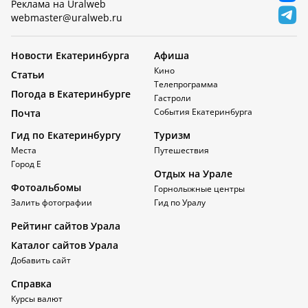
Реклама на Uralweb
webmaster@uralweb.ru
Новости Екатеринбурга
Афиша
Кино
Статьи
Телепрограмма
Погода в Екатеринбурге
Гастроли
События Екатеринбурга
Почта
Гид по Екатеринбургу
Туризм
Места
Путешествия
Город Е
Отдых на Урале
Фотоальбомы
Горнолыжные центры
Залить фотографии
Гид по Уралу
Рейтинг сайтов Урала
Каталог сайтов Урала
Добавить сайт
Справка
Курсы валют