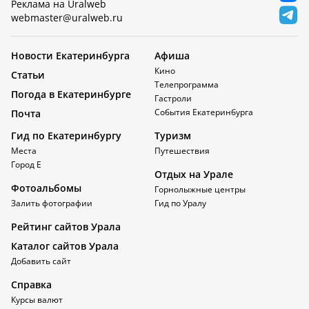
Реклама на Uralweb
webmaster@uralweb.ru
Новости Екатеринбурга
Афиша
Кино
Статьи
Телепрограмма
Погода в Екатеринбурге
Гастроли
События Екатеринбурга
Почта
Гид по Екатеринбургу
Туризм
Места
Путешествия
Город Е
Отдых на Урале
Фотоальбомы
Горнолыжные центры
Залить фотографии
Гид по Уралу
Рейтинг сайтов Урала
Каталог сайтов Урала
Добавить сайт
Справка
Курсы валют