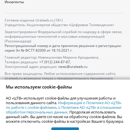
Иноагенты
Сетевое издание Uralweb.ru (18+)
Учредитель: Акционерное общество «Цифровое Телевидение»
Зарегистрировано Федеральной службой по надзору в сфере связи,
информационных технологий и массовых коммуникаций
(Роскомнадзор)
Регистрационный номер и дата принятия решения о регистрации:
серия
Эл № ФС77-82000
от 18.10.2021 г.
Главный редактор: Новокшонова Марина Аркадьевна,
Телефон редакции:
+7 (912) 244-87-87
,
Электронный адрес редакции:
news@uralweb.ru
Все права защищены. Любое использование содержания сайта
Uralweb.ru возможно только с предварительного письменного
согласия АО «ЦТВ».
Мы используем cookie-файлы
По вопросам размещения рекламы обращайтесь по тел.
+7 (912) 244-
87-87
,
adv@uralweb.ru
АО «ЦТВ» использует cookie-файлы для улучшения работы и
По вопросам размещения информации в разделе «Афиша»
пользования данного сайта.
Информация о Политике АО «ЦТВ»
afisha@uralweb.ru
по работе с cookie-файлами
,
о Политике АО «ЦТВ» в отношении
обработки персональных данных
. Продолжая использовать
Пользовательское соглашение на использование сайта
данный сайт, Вы даете согласие на обработку cookie-файлов. Вы
Политика АО «ЦТВ» в отношении обработки персональных данных
можете отключить cookie-файлы в настройках Вашего браузера.