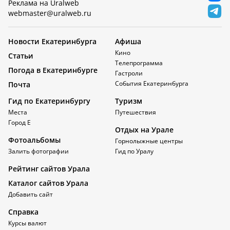
Реклама на Uralweb
webmaster@uralweb.ru
Новости Екатеринбурга
Афиша
Кино
Статьи
Телепрограмма
Погода в Екатеринбурге
Гастроли
События Екатеринбурга
Почта
Гид по Екатеринбургу
Туризм
Места
Путешествия
Город Е
Отдых на Урале
Фотоальбомы
Горнолыжные центры
Залить фотографии
Гид по Уралу
Рейтинг сайтов Урала
Каталог сайтов Урала
Добавить сайт
Справка
Курсы валют