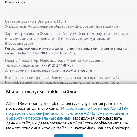
Иноагенты
Сетевое издание Uralweb.ru (18+)
Учредитель: Акционерное общество «Цифровое Телевидение»
Зарегистрировано Федеральной службой по надзору в сфере связи,
информационных технологий и массовых коммуникаций
(Роскомнадзор)
Регистрационный номер и дата принятия решения о регистрации:
серия
Эл № ФС77-82000
от 18.10.2021 г.
Главный редактор: Новокшонова Марина Аркадьевна,
Телефон редакции:
+7 (912) 244-87-87
,
Электронный адрес редакции:
news@uralweb.ru
Все права защищены. Любое использование содержания сайта
Uralweb.ru возможно только с предварительного письменного
согласия АО «ЦТВ».
Мы используем cookie-файлы
По вопросам размещения рекламы обращайтесь по тел.
+7 (912) 244-
87-87
,
adv@uralweb.ru
АО «ЦТВ» использует cookie-файлы для улучшения работы и
По вопросам размещения информации в разделе «Афиша»
пользования данного сайта.
Информация о Политике АО «ЦТВ»
afisha@uralweb.ru
по работе с cookie-файлами
,
о Политике АО «ЦТВ» в отношении
обработки персональных данных
. Продолжая использовать
Пользовательское соглашение на использование сайта
данный сайт, Вы даете согласие на обработку cookie-файлов. Вы
Политика АО «ЦТВ» в отношении обработки персональных данных
можете отключить cookie-файлы в настройках Вашего браузера.