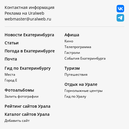
Контактная информация
Реклама на Uralweb
webmaster@uralweb.ru
Новости Екатеринбурга
Афиша
Кино
Статьи
Телепрограмма
Погода в Екатеринбурге
Гастроли
События Екатеринбурга
Почта
Гид по Екатеринбургу
Туризм
Места
Путешествия
Город Е
Отдых на Урале
Фотоальбомы
Горнолыжные центры
Залить фотографии
Гид по Уралу
Рейтинг сайтов Урала
Каталог сайтов Урала
Добавить сайт