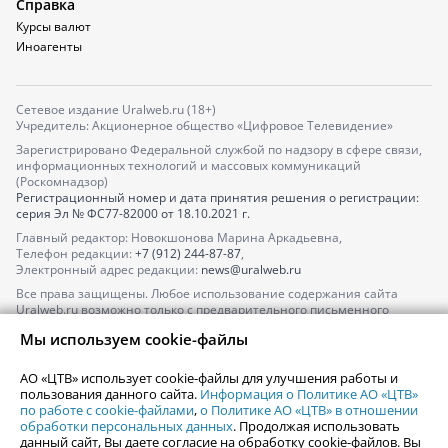
Справка
Курсы валют
Иноагенты
Сетевое издание Uralweb.ru (18+)
Учредитель: Акционерное общество «Цифровое Телевидение»
Зарегистрировано Федеральной службой по надзору в сфере связи,
информационных технологий и массовых коммуникаций
(Роскомнадзор)
Регистрационный номер и дата принятия решения о регистрации:
серия
Эл № ФС77-82000
от 18.10.2021 г.
Главный редактор: Новокшонова Марина Аркадьевна,
Телефон редакции:
+7 (912) 244-87-87
,
Электронный адрес редакции:
news@uralweb.ru
Все права защищены. Любое использование содержания сайта
Uralweb.ru возможно только с предварительного письменного
согласия АО «ЦТВ».
Мы используем cookie-файлы
По вопросам размещения рекламы обращайтесь по тел.
+7 (912) 244-
87-87
,
adv@uralweb.ru
АО «ЦТВ» использует cookie-файлы для улучшения работы и
По вопросам размещения информации в разделе «Афиша»
пользования данного сайта.
Информация о Политике АО «ЦТВ»
afisha@uralweb.ru
по работе с cookie-файлами
,
о Политике АО «ЦТВ» в отношении
обработки персональных данных
. Продолжая использовать
Пользовательское соглашение на использование сайта
данный сайт, Вы даете согласие на обработку cookie-файлов. Вы