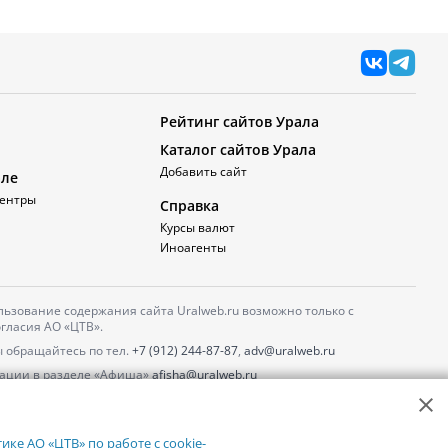
Рейтинг сайтов Урала
Каталог сайтов Урала
Добавить сайт
але
ентры
Справка
Курсы валют
Иноагенты
ьзование содержания сайта Uralweb.ru возможно только с
гласия АО «ЦТВ».
 обращайтесь по тел.
+7 (912) 244-87-87
,
adv@uralweb.ru
ации в разделе «Афиша»
afisha@uralweb.ru
 использование сайта
обработки персональных данных
ке АО «ЦТВ» по работе с cookie-