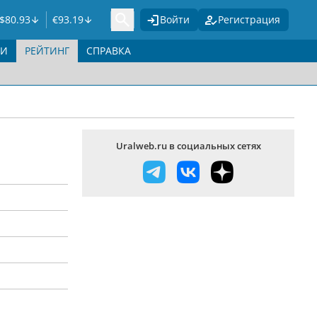
$
80.93
€
93.19
Войти
Регистрация
ГИ
РЕЙТИНГ
СПРАВКА
Uralweb.ru в социальных сетях