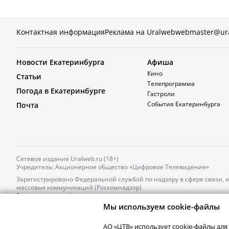
Контактная информация
Реклама на Uralweb
webmaster@ur
Новости Екатеринбурга
Афиша
Кино
Статьи
Телепрограмма
Погода в Екатеринбурге
Гастроли
События Екатеринбурга
Почта
Сетевое издание Uralweb.ru (18+)
Учредитель: Акционерное общество «Цифровое Телевидение»
Зарегистрировано Федеральной службой по надзору в сфере связи,
массовых коммуникаций (Роскомнадзор)
Регистрационный номер и дата принятия решения о регистрации: 
от 18.10.2021 г.
Мы используем cookie-файлы
Главный редактор: Новокшонова Марина Аркадьевна,
Телефон редакции:
+7 (912) 244-87-87
,
АО «ЦТВ» использует cookie-файлы для