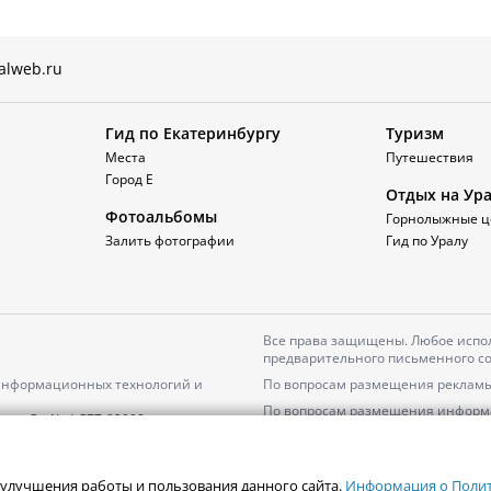
alweb.ru
Гид по Екатеринбургу
Туризм
Места
Путешествия
Город Е
Отдых на Ур
Фотоальбомы
Горнолыжные ц
Залить фотографии
Гид по Уралу
Все права защищены. Любое испол
предварительного письменного со
 информационных технологий и
По вопросам размещения рекламы
По вопросам размещения информ
серия
Эл № ФС77-82000
Пользовательское соглашение на
Политика АО «ЦТВ» в отношении 
 улучшения работы и пользования данного сайта.
Информация о Полити