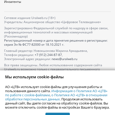
Иноагенты
Сетевое издание Uralweb.ru (18+)
Учредитель: Акционерное общество «Цифровое Телевидение»
Зарегистрировано Федеральной службой по надзору в сфере связи,
информационных технологий и массовых коммуникаций
(Роскомнадзор)
Регистрационный номер и дата принятия решения о регистрации:
серия
Эл № ФС77-82000
от 18.10.2021 г.
Главный редактор: Новокшонова Марина Аркадьевна,
Телефон редакции:
+7 (912) 244-87-87
,
Электронный адрес редакции:
news@uralweb.ru
Все права защищены. Любое использование содержания сайта
Uralweb.ru возможно только с предварительного письменного
согласия АО «ЦТВ».
Мы используем cookie-файлы
По вопросам размещения рекламы обращайтесь по тел.
+7 (912) 244-
87-87
,
adv@uralweb.ru
АО «ЦТВ» использует cookie-файлы для улучшения работы и
По вопросам размещения информации в разделе «Афиша»
пользования данного сайта.
Информация о Политике АО «ЦТВ»
afisha@uralweb.ru
по работе с cookie-файлами
,
о Политике АО «ЦТВ» в отношении
обработки персональных данных
. Продолжая использовать
Пользовательское соглашение на использование сайта
данный сайт, Вы даете согласие на обработку cookie-файлов. Вы
Политика АО «ЦТВ» в отношении обработки персональных данных
можете отключить cookie-файлы в настройках Вашего браузера.