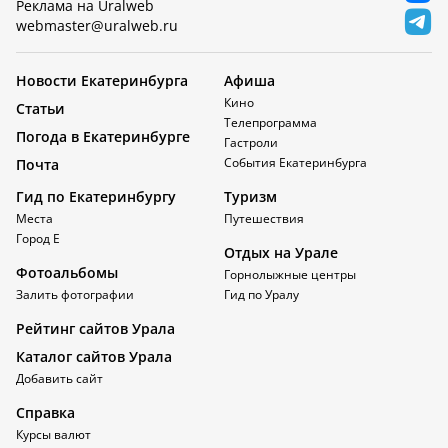
Реклама на Uralweb
webmaster@uralweb.ru
Новости Екатеринбурга
Афиша
Кино
Статьи
Телепрограмма
Погода в Екатеринбурге
Гастроли
События Екатеринбурга
Почта
Гид по Екатеринбургу
Туризм
Места
Путешествия
Город Е
Отдых на Урале
Фотоальбомы
Горнолыжные центры
Залить фотографии
Гид по Уралу
Рейтинг сайтов Урала
Каталог сайтов Урала
Добавить сайт
Справка
Курсы валют