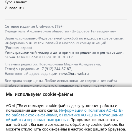
Курсы валют
Иноагенты
Сетевое издание Uralweb.ru (18+)
Учредитель: Акционерное общество «Цифровое Телевидение»
Зарегистрировано Федеральной службой по надзору в сфере связи,
информационных технологий и массовых коммуникаций
(Роскомнадзор)
Регистрационный номер и дата принятия решения о регистрации:
серия
Эл № ФС77-82000
от 18.10.2021 г.
Главный редактор: Новокшонова Марина Аркадьевна,
Телефон редакции:
+7 (912) 244-87-87
,
Электронный адрес редакции:
news@uralweb.ru
Все права защищены. Любое использование содержания сайта
Uralweb.ru возможно только с предварительного письменного
согласия АО «ЦТВ».
Мы используем cookie-файлы
По вопросам размещения рекламы обращайтесь по тел.
+7 (912) 244-
87-87
,
adv@uralweb.ru
АО «ЦТВ» использует cookie-файлы для улучшения работы и
По вопросам размещения информации в разделе «Афиша»
пользования данного сайта.
Информация о Политике АО «ЦТВ»
afisha@uralweb.ru
по работе с cookie-файлами
,
о Политике АО «ЦТВ» в отношении
обработки персональных данных
. Продолжая использовать
Пользовательское соглашение на использование сайта
данный сайт, Вы даете согласие на обработку cookie-файлов. Вы
Политика АО «ЦТВ» в отношении обработки персональных данных
можете отключить cookie-файлы в настройках Вашего браузера.