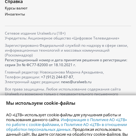
Справка
Курсы валют
Иноагенты
Сетевое издание Uralweb.ru (18+)
Учредитель: Акционерное общество «Цифровое Телевидение»
Зарегистрировано Федеральной службой по надзору в сфере связи,
информационных технологий и массовых коммуникаций
(Роскомнадзор)
Регистрационный номер и дата принятия решения о регистрации:
серия
Эл № ФС77-82000
от 18.10.2021 г.
Главный редактор: Новокшонова Марина Аркадьевна,
Телефон редакции:
+7 (912) 244-87-87
,
Электронный адрес редакции:
news@uralweb.ru
Все права защищены. Любое использование содержания сайта
Uralweb.ru возможно только с предварительного письменного
согласия АО «ЦТВ».
Мы используем cookie-файлы
По вопросам размещения рекламы обращайтесь по тел.
+7 (912) 244-
87-87
,
adv@uralweb.ru
АО «ЦТВ» использует cookie-файлы для улучшения работы и
По вопросам размещения информации в разделе «Афиша»
пользования данного сайта.
Информация о Политике АО «ЦТВ»
afisha@uralweb.ru
по работе с cookie-файлами
,
о Политике АО «ЦТВ» в отношении
обработки персональных данных
. Продолжая использовать
Пользовательское соглашение на использование сайта
данный сайт, Вы даете согласие на обработку cookie-файлов. Вы