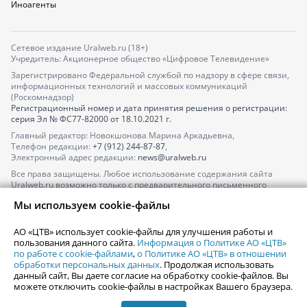
Иноагенты
Сетевое издание Uralweb.ru (18+)
Учредитель: Акционерное общество «Цифровое Телевидение»
Зарегистрировано Федеральной службой по надзору в сфере связи,
информационных технологий и массовых коммуникаций
(Роскомнадзор)
Регистрационный номер и дата принятия решения о регистрации:
серия
Эл № ФС77-82000
от 18.10.2021 г.
Главный редактор: Новокшонова Марина Аркадьевна,
Телефон редакции:
+7 (912) 244-87-87
,
Электронный адрес редакции:
news@uralweb.ru
Все права защищены. Любое использование содержания сайта
Uralweb.ru возможно только с предварительного письменного
согласия АО «ЦТВ».
Мы используем cookie-файлы
По вопросам размещения рекламы обращайтесь по тел.
+7 (912) 244-
87-87
,
adv@uralweb.ru
АО «ЦТВ» использует cookie-файлы для улучшения работы и
По вопросам размещения информации в разделе «Афиша»
пользования данного сайта.
Информация о Политике АО «ЦТВ»
afisha@uralweb.ru
по работе с cookie-файлами
,
о Политике АО «ЦТВ» в отношении
обработки персональных данных
. Продолжая использовать
Пользовательское соглашение на использование сайта
данный сайт, Вы даете согласие на обработку cookie-файлов. Вы
Политика АО «ЦТВ» в отношении обработки персональных данных
можете отключить cookie-файлы в настройках Вашего браузера.