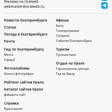
Реклама на Uralweb
webmaster@uralweb.ru
Новости Екатеринбурга
Афиша
Кино
Статьи
Телепрограмма
Погода в Екатеринбурге
Гастроли
События Екатеринбурга
Почта
Гид по Екатеринбургу
Туризм
Места
Путешествия
Город Е
Отдых на Урале
Фотоальбомы
Горнолыжные центры
Залить фотографии
Гид по Уралу
Рейтинг сайтов Урала
Каталог сайтов Урала
Добавить сайт
Справка
Курсы валют