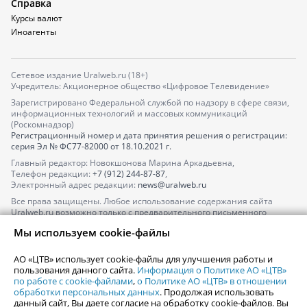
Справка
Курсы валют
Иноагенты
Сетевое издание Uralweb.ru (18+)
Учредитель: Акционерное общество «Цифровое Телевидение»
Зарегистрировано Федеральной службой по надзору в сфере связи,
информационных технологий и массовых коммуникаций
(Роскомнадзор)
Регистрационный номер и дата принятия решения о регистрации:
серия
Эл № ФС77-82000
от 18.10.2021 г.
Главный редактор: Новокшонова Марина Аркадьевна,
Телефон редакции:
+7 (912) 244-87-87
,
Электронный адрес редакции:
news@uralweb.ru
Все права защищены. Любое использование содержания сайта
Uralweb.ru возможно только с предварительного письменного
согласия АО «ЦТВ».
Мы используем cookie-файлы
По вопросам размещения рекламы обращайтесь по тел.
+7 (912) 244-
87-87
,
adv@uralweb.ru
АО «ЦТВ» использует cookie-файлы для улучшения работы и
По вопросам размещения информации в разделе «Афиша»
пользования данного сайта.
Информация о Политике АО «ЦТВ»
afisha@uralweb.ru
по работе с cookie-файлами
,
о Политике АО «ЦТВ» в отношении
обработки персональных данных
. Продолжая использовать
Пользовательское соглашение на использование сайта
данный сайт, Вы даете согласие на обработку cookie-файлов. Вы