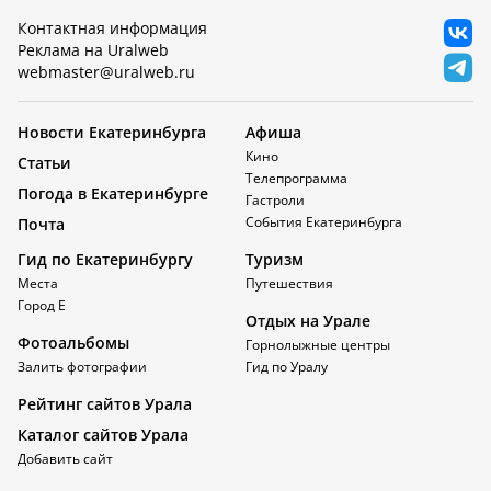
Контактная информация
Реклама на Uralweb
webmaster@uralweb.ru
Новости Екатеринбурга
Афиша
Кино
Статьи
Телепрограмма
Погода в Екатеринбурге
Гастроли
События Екатеринбурга
Почта
Гид по Екатеринбургу
Туризм
Места
Путешествия
Город Е
Отдых на Урале
Фотоальбомы
Горнолыжные центры
Залить фотографии
Гид по Уралу
Рейтинг сайтов Урала
Каталог сайтов Урала
Добавить сайт