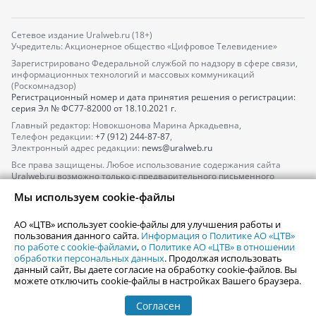
Сетевое издание Uralweb.ru (18+)
Учредитель: Акционерное общество «Цифровое Телевидение»
Зарегистрировано Федеральной службой по надзору в сфере связи,
информационных технологий и массовых коммуникаций
(Роскомнадзор)
Регистрационный номер и дата принятия решения о регистрации:
серия
Эл № ФС77-82000
от 18.10.2021 г.
Главный редактор: Новокшонова Марина Аркадьевна,
Телефон редакции:
+7 (912) 244-87-87
,
Электронный адрес редакции:
news@uralweb.ru
Все права защищены. Любое использование содержания сайта
Uralweb.ru возможно только с предварительного письменного
согласия АО «ЦТВ».
Мы используем cookie-файлы
По вопросам размещения рекламы обращайтесь по тел.
+7 (912) 244-
87-87
,
adv@uralweb.ru
АО «ЦТВ» использует cookie-файлы для улучшения работы и
По вопросам размещения информации в разделе «Афиша»
пользования данного сайта.
Информация о Политике АО «ЦТВ»
afisha@uralweb.ru
по работе с cookie-файлами
,
о Политике АО «ЦТВ» в отношении
обработки персональных данных
. Продолжая использовать
Пользовательское соглашение на использование сайта
данный сайт, Вы даете согласие на обработку cookie-файлов. Вы
Политика АО «ЦТВ» в отношении обработки персональных данных
можете отключить cookie-файлы в настройках Вашего браузера.
Согласен