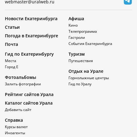
webmaster@uralweb.ru
Новости Екатеринбурга
Афиша
Кино
Статьи
Телепрограмма
Погода в Екатеринбурге
Гастроли
События Екатеринбурга
Почта
Гид по Екатеринбургу
Туризм
Места
Путешествия
Город Е
Отдых на Урале
Фотоальбомы
Горнолыжные центры
Залить фотографии
Гид по Уралу
Рейтинг сайтов Урала
Каталог сайтов Урала
Добавить сайт
Справка
Курсы валют
Иноагенты