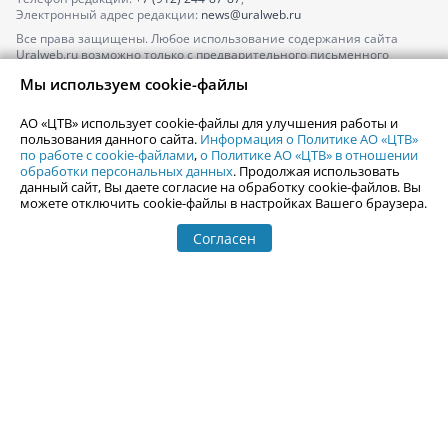
Электронный адрес редакции:
news@uralweb.ru
Все права защищены. Любое использование содержания сайта
Uralweb.ru возможно только с предварительного письменного
согласия АО «ЦТВ».
Мы используем cookie-файлы
По вопросам размещения рекламы обращайтесь по тел.
+7 (912) 244-
87-87
,
adv@uralweb.ru
АО «ЦТВ» использует cookie-файлы для улучшения работы и
По вопросам размещения информации в разделе «Афиша»
пользования данного сайта.
Информация о Политике АО «ЦТВ»
afisha@uralweb.ru
по работе с cookie-файлами
,
о Политике АО «ЦТВ» в отношении
обработки персональных данных
. Продолжая использовать
Пользовательское соглашение на использование сайта
данный сайт, Вы даете согласие на обработку cookie-файлов. Вы
Политика АО «ЦТВ» в отношении обработки персональных данных
можете отключить cookie-файлы в настройках Вашего браузера.
Согласен
© 2006-
2026
Uralweb.ru
18+