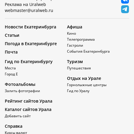
Реклама на Uralweb
webmaster@uralweb.ru
Новости Екатеринбурга
Афиша
Кино
Статьи
Телепрограмма
Погода в Екатеринбурге
Гастроли
События Екатеринбурга
Почта
Гид по Екатеринбургу
Туризм
Места
Путешествия
Город Е
Отдых на Урале
Фотоальбомы
Горнолыжные центры
Залить фотографии
Гид по Уралу
Рейтинг сайтов Урала
Каталог сайтов Урала
Добавить сайт
Справка
Курсы валют