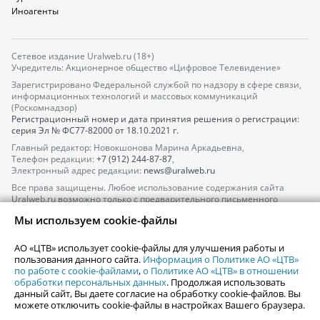
Иноагенты
Сетевое издание Uralweb.ru (18+)
Учредитель: Акционерное общество «Цифровое Телевидение»
Зарегистрировано Федеральной службой по надзору в сфере связи,
информационных технологий и массовых коммуникаций
(Роскомнадзор)
Регистрационный номер и дата принятия решения о регистрации:
серия
Эл № ФС77-82000
от 18.10.2021 г.
Главный редактор: Новокшонова Марина Аркадьевна,
Телефон редакции:
+7 (912) 244-87-87
,
Электронный адрес редакции:
news@uralweb.ru
Все права защищены. Любое использование содержания сайта
Uralweb.ru возможно только с предварительного письменного
согласия АО «ЦТВ».
Мы используем cookie-файлы
По вопросам размещения рекламы обращайтесь по тел.
+7 (912) 244-
87-87
,
adv@uralweb.ru
АО «ЦТВ» использует cookie-файлы для улучшения работы и
По вопросам размещения информации в разделе «Афиша»
пользования данного сайта.
Информация о Политике АО «ЦТВ»
afisha@uralweb.ru
по работе с cookie-файлами
,
о Политике АО «ЦТВ» в отношении
обработки персональных данных
. Продолжая использовать
Пользовательское соглашение на использование сайта
данный сайт, Вы даете согласие на обработку cookie-файлов. Вы
Политика АО «ЦТВ» в отношении обработки персональных данных
можете отключить cookie-файлы в настройках Вашего браузера.