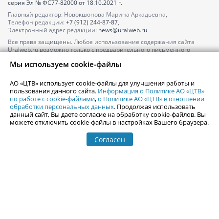
серия
Эл № ФС77-82000
от 18.10.2021 г.
Главный редактор: Новокшонова Марина Аркадьевна,
Телефон редакции:
+7 (912) 244-87-87
,
Электронный адрес редакции:
news@uralweb.ru
Все права защищены. Любое использование содержания сайта
Uralweb.ru возможно только с предварительного письменного
согласия АО «ЦТВ».
Мы используем cookie-файлы
По вопросам размещения рекламы обращайтесь по тел.
+7 (912) 244-
87-87
,
adv@uralweb.ru
АО «ЦТВ» использует cookie-файлы для улучшения работы и
По вопросам размещения информации в разделе «Афиша»
пользования данного сайта.
Информация о Политике АО «ЦТВ»
afisha@uralweb.ru
по работе с cookie-файлами
,
о Политике АО «ЦТВ» в отношении
обработки персональных данных
. Продолжая использовать
Пользовательское соглашение на использование сайта
данный сайт, Вы даете согласие на обработку cookie-файлов. Вы
Политика АО «ЦТВ» в отношении обработки персональных данных
можете отключить cookie-файлы в настройках Вашего браузера.
Согласен
© 2006-
2026
Uralweb.ru
18+