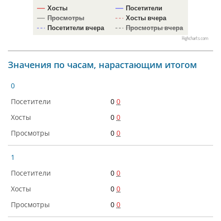
Хосты
Посетители
Просмотры
Хосты вчера
Посетители вчера
Просмотры вчера
Highcharts.com
Значения по часам, нарастающим итогом
0
0
0
0
0
0
0
1
0
0
0
0
0
0